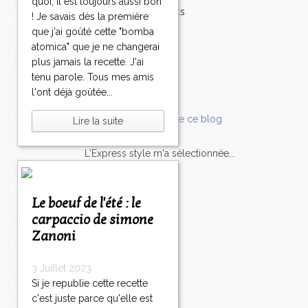
quoi, il est toujours aussi bon
Accompagnements
! Je savais dès la première
Champignons
que j'ai goûté cette "bomba
Chocolat
atomica" que je ne changerai
Pâtes
plus jamais la recette. J'ai
Tomates
tenu parole. Tous mes amis
Balade
l'ont déjà goûtée...
Lire la suite
L'Express style m'a sélectionnée...
L'actu
Saveurs
sur
lexpress.fr/Styles
Le boeuf de l'été : le
carpaccio de simone
articles récents
Zanoni
3 Juillet 2023
Si je republie cette recette
c'est juste parce qu'elle est