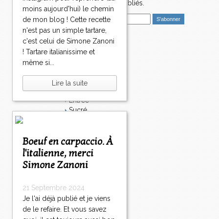
nouveaux articles publiés.
moins aujourd'hui) le chemin
E
de mon blog ! Cette recette
m
n'est pas un simple tartare,
a
c'est celui de Simone Zanoni
i
Catégories
! Tartare italianissime et
l
Salé
même si...
Dessert
Plat
Lire la suite
Bavardages
Entrée
Sucré
Légumes
Apéritif
Fromage
Boeuf en carpaccio. À
Italie
l'italienne, merci
Viande
Simone Zanoni
Tarte
Épices
21 Septembre 2024
Fruits
Soupe
Je l'ai déjà publié et je viens
Fêtes
de le refaire. Et vous savez
Poisson