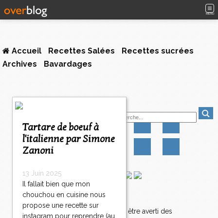
MENU
Accueil
Recettes Salées
Recettes sucrées
Archives
Bavardages
1
Suivez-moi
2
3
Tartare de boeuf à
>
l'italienne par Simone
>
Zanoni
>
13 Juin 2025
Il fallait bien que mon
chouchou en cuisine nous
Newsletter
propose une recette sur
Abonnez-vous pour être averti des
instagram pour reprendre (au