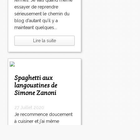
fermés. Je vais quand même
essayer de reprendre
sérieusement le chemin du
blog d'autant qu'il y a
mainteant quelques...
Lire la suite
Spaghetti aux
langoustines de
Simone Zanoni
27 Juillet 2020
Je recommence doucement
à cuisiner et j'ai même
photographié ce plat de
pâtes vraiment trop trop bon.