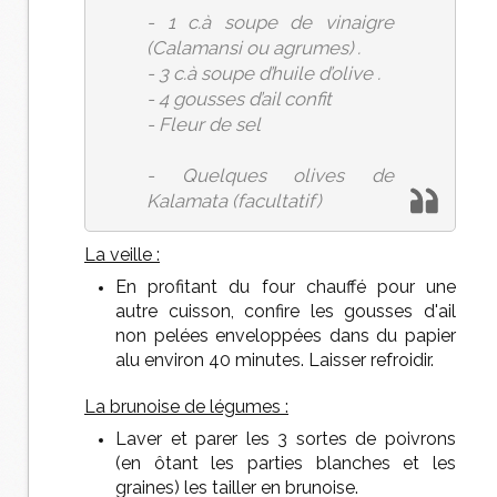
- 1 c.à soupe de vinaigre
(Calamansi ou agrumes) .
- 3 c.à soupe d’huile d’olive .
- 4 gousses d’ail confit
- Fleur de sel
- Quelques olives de
Kalamata (facultatif)
La veille :
En profitant du four chauffé pour une
autre cuisson, confire les gousses d'ail
non pelées enveloppées dans du papier
alu environ 40 minutes. Laisser refroidir.
La brunoise de légumes :
Laver et parer les 3 sortes de poivrons
(en ôtant les parties blanches et les
graines) les tailler en brunoise.