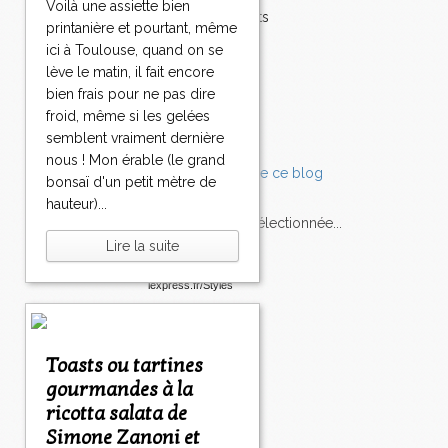
Voilà une assiette bien
Accompagnements
printanière et pourtant, même
Champignons
ici à Toulouse, quand on se
Chocolat
lève le matin, il fait encore
Pâtes
bien frais pour ne pas dire
Tomates
froid, même si les gelées
Balade
semblent vraiment dernière
nous ! Mon érable (le grand
bonsaï d'un petit mètre de
hauteur)...
L'Express style m'a sélectionnée...
Lire la suite
L'actu
Saveurs
sur
lexpress.fr/Styles
articles récents
Toasts ou tartines
gourmandes à la
ricotta salata de
Simone Zanoni et