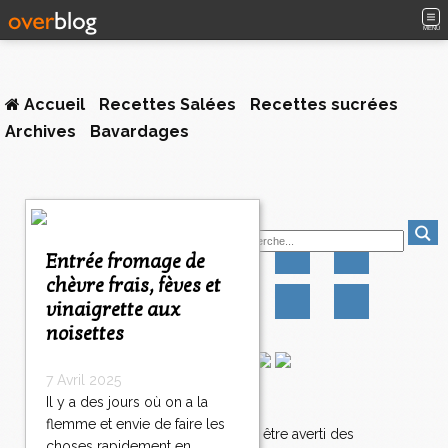
MENU
Accueil
Recettes Salées
Recettes sucrées
Archives
Bavardages
1
Suivez-moi
2
>
Entrée fromage de
>
chèvre frais, fèves et
>
vinaigrette aux
noisettes
7 Avril 2025
Il y a des jours où on a la
Newsletter
flemme et envie de faire les
Abonnez-vous pour être averti des
choses rapidement en