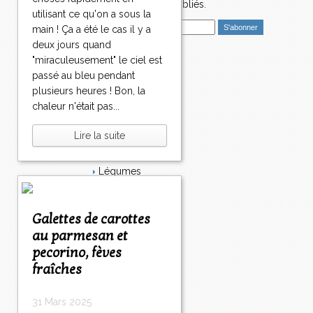
nouveaux articles publiés.
utilisant ce qu'on a sous la
E
main ! Ça a été le cas il y a
m
deux jours quand
a
"miraculeusement" le ciel est
i
Catégories
passé au bleu pendant
l
Salé
plusieurs heures ! Bon, la
Dessert
chaleur n'était pas...
Plat
Bavardages
Lire la suite
Entrée
Sucré
Légumes
Apéritif
Fromage
Italie
Galettes de carottes
Viande
au parmesan et
Tarte
pecorino, fèves
Épices
fraîches
Fruits
Soupe
Fêtes
31 Mars 2025
Poisson