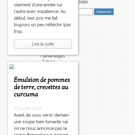
1
nouveaux articles publiés.
vraiment d'une année sur
0
E
l'autre avec impatience. Au
>
m
>
début, leur prix me fait
a
>
toujours un peu réfléchir (pas
i
Catégories
trop...
l
Salé
Dessert
Lire la suite
Plat
Bavardages
Entrée
Sucré
Légumes
Émulsion de pommes
Apéritif
Fromage
de terre, crevettes au
Italie
curcuma
Viande
Tarte
8 Février 2018
Épices
Avant de vous servir demain
Fruits
une soupe bien fumante car
Soupe
Fêtes
on ne nous annonce pas le
Poisson