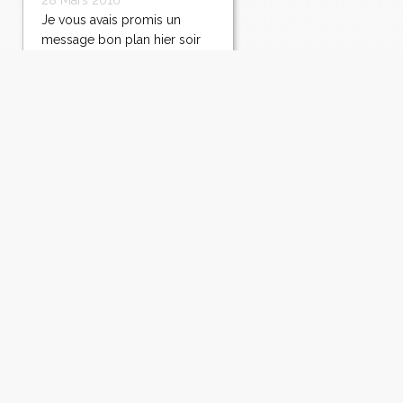
28 Mars 2016
Je vous avais promis un
message bon plan hier soir
mais je n'ai jamais pu le
terminer. Je pense que le
changement d'heure n'a pas
été assimilé par le lien que je
devais vous donner. Ce sera
sans doute pour demain et
comme c'est férié
aujourd'hui, je vais...
Lire la suite
Oeufs brouillés aux
crevettes et au safran,
recette pour Pâques