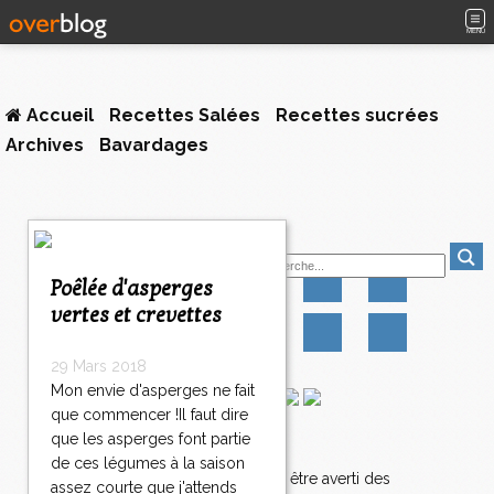
MENU
Accueil
Recettes Salées
Recettes sucrées
Archives
Bavardages
<
Suivez-moi
<
<
Poêlée d'asperges
1
vertes et crevettes
2
3
4
29 Mars 2018
5
Mon envie d'asperges ne fait
6
que commencer !Il faut dire
7
que les asperges font partie
Newsletter
8
de ces légumes à la saison
9
Abonnez-vous pour être averti des
assez courte que j'attends