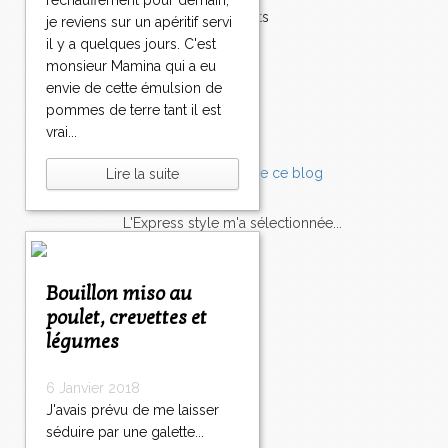
réchauffement pour demain,
Accompagnements
je reviens sur un apéritif servi
Champignons
il y a quelques jours. C'est
Chocolat
monsieur Mamina qui a eu
Pâtes
envie de cette émulsion de
Tomates
pommes de terre tant il est
Balade
vrai...
Lire la suite
L'Express style m'a sélectionnée...
L'actu
Saveurs
sur
lexpress.fr/Styles
Bouillon miso au
poulet, crevettes et
articles récents
légumes
6 Janvier 2018
J'avais prévu de me laisser
séduire par une galette...