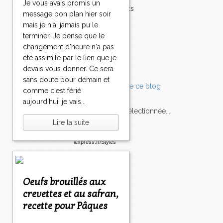
Je vous avais promis un
Accompagnements
message bon plan hier soir
Champignons
mais je n'ai jamais pu le
Chocolat
terminer. Je pense que le
Pâtes
changement d'heure n'a pas
Tomates
été assimilé par le lien que je
Balade
devais vous donner. Ce sera
sans doute pour demain et
comme c'est férié
aujourd'hui, je vais...
L'Express style m'a sélectionnée...
Lire la suite
L'actu
Saveurs
sur
lexpress.fr/Styles
articles récents
Oeufs brouillés aux
crevettes et au safran,
recette pour Pâques