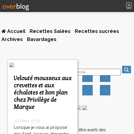
MENU
Accueil
Recettes Salées
Recettes sucrées
Archives
Bavardages
<
Suivez-moi
<
<
Velouté mousseux aux
1
crevettes et aux
2
échalotes et bon plan
3
4
chez Privilège de
5
Marque
6
7
Newsletter
30 Mars 2016
8
Lorsque je vous ai proposé
9
Abonnez-vous pour être averti des