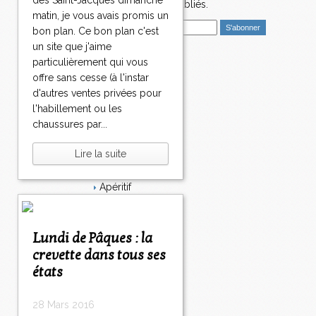
1
des Saint-Jacques dimanche
nouveaux articles publiés.
0
matin, je vous avais promis un
E
>
bon plan. Ce bon plan c'est
m
>
un site que j'aime
a
>
particulièrement qui vous
i
Catégories
offre sans cesse (à l'instar
l
Salé
d'autres ventes privées pour
Dessert
l'habillement ou les
Plat
chaussures par...
Bavardages
Entrée
Lire la suite
Sucré
Légumes
Apéritif
Fromage
Italie
Viande
Lundi de Pâques : la
Tarte
crevette dans tous ses
Épices
états
Fruits
Soupe
Fêtes
28 Mars 2016
Poisson