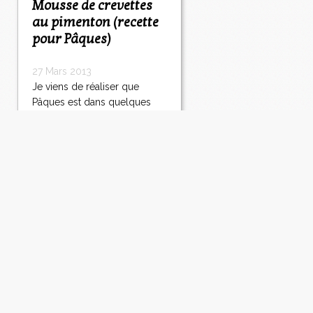
Mousse de crevettes
au pimenton (recette
pour Pâques)
27 Mars 2013
Je viens de réaliser que
Pâques est dans quelques
jours. Si j'étais un peu
attentive, j'aurais remarqué
depuis plusieurs jours
semaines que les vitrines
regorgeaient d'oeufs, de
poules et de lapins en
chocolat, mais de temps en
temps, je suis un peu à...
Lire la suite