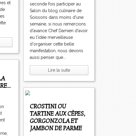
res et
seconde fois participer au
 de
Salon du blog culinaire de
ues
Soissons dans moins d'une
ette
semaine, si nous remercions
d'avance Chef Damien d'avoir
eu l'idée merveilleuse
d'organiser cette belle
manifestation, nous devons
aussi penser que...
Lire la suite
E...
CROSTINI OU
on
TARTINE AUX CÈPES,
t
GORGONZOLA ET
ent
JAMBON DE PARME
mme,