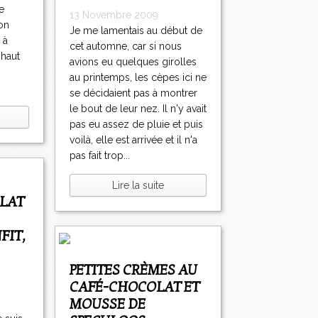
e
13 Novembre 2009
son
Je me lamentais au début de
 à
cet automne, car si nous
 haut
avions eu quelques girolles
au printemps, les cèpes ici ne
se décidaient pas à montrer
le bout de leur nez. Il n'y avait
pas eu assez de pluie et puis
voilà, elle est arrivée et il n'a
pas fait trop...
Lire la suite
FIT,
PETITES CRÈMES AU
CAFÉ-CHOCOLAT ET
MOUSSE DE