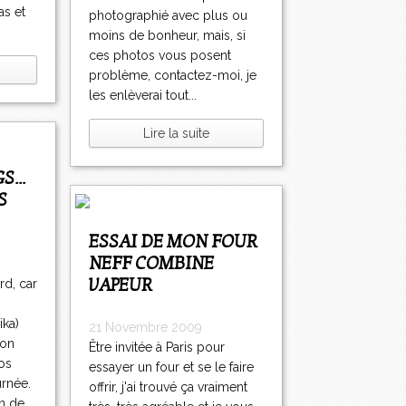
as et
photographié avec plus ou
moins de bonheur, mais, si
ces photos vous posent
problème, contactez-moi, je
les enlèverai tout...
Lire la suite
S
ESSAI DE MON FOUR
NEFF COMBINE
VAPEUR
rd, car
ika)
21 Novembre 2009
son
Être invitée à Paris pour
os
essayer un four et se le faire
urnée.
offrir, j'ai trouvé ça vraiment
on de