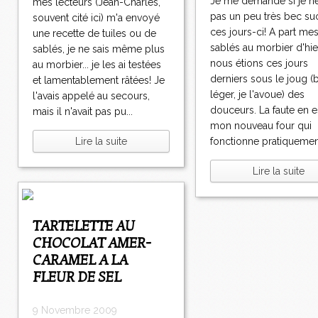
Je me demande si je ne
mes lecteurs (Jean-Charles,
pas un peu très bec su
souvent cité ici) m'a envoyé
ces jours-ci! A part me
une recette de tuiles ou de
sablés au morbier d'hie
sablés, je ne sais même plus
nous étions ces jours
au morbier... je les ai testées
derniers sous le joug (
et lamentablement râtées! Je
léger, je l'avoue) des
l'avais appelé au secours,
douceurs. La faute en e
mais il n'avait pas pu...
mon nouveau four qui
Lire la suite
fonctionne pratiquement
Lire la suite
TARTELETTE AU
CHOCOLAT AMER-
CARAMEL A LA
FLEUR DE SEL
9 Novembre 2009