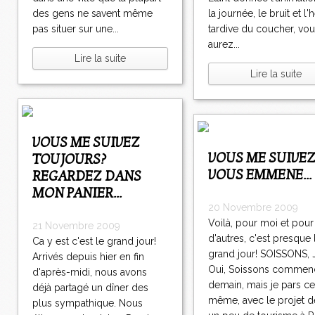
8
9
0
0
>
des gens ne savent même
la journée, le bruit et l'
0
0
0
0
>
pas situer sur une...
tardive du coucher, vou
aurez...
Lire la suite
Lire la suite
VOUS ME SUIVEZ
VOUS ME SUIVEZ? JE
TOUJOURS?
VOUS EMMENE...
REGARDEZ DANS
MON PANIER...
20 Novembre 2009
Voilà, pour moi et pour
21 Novembre 2009
d'autres, c'est presque 
Ca y est c'est le grand jour!
grand jour! SOISSONS, J-
Arrivés depuis hier en fin
Oui, Soissons commen
d'après-midi, nous avons
demain, mais je pars ce
déjà partagé un dîner des
même, avec le projet de
plus sympathique. Nous