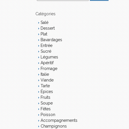
m
a
i
Catégories
l
Salé
Dessert
Plat
Bavardages
Entrée
Sucré
Légumes
Apéritif
Fromage
Italie
Viande
Tarte
Épices
Fruits
Soupe
Fêtes
Poisson
Accompagnements
Champignons