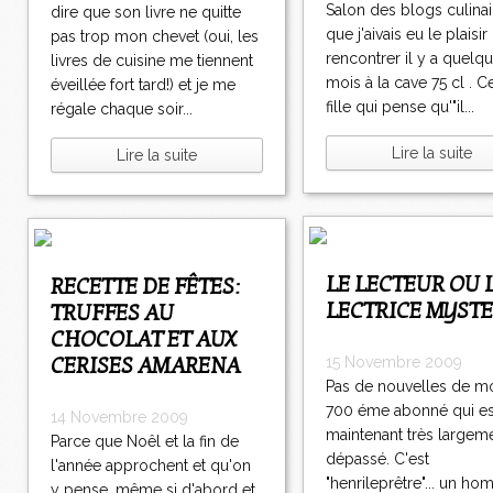
Salon des blogs culinai
dire que son livre ne quitte
que j'aivais eu le plaisir
pas trop mon chevet (oui, les
rencontrer il y a quelq
livres de cuisine me tiennent
mois à la cave 75 cl . C
éveillée fort tard!) et je me
fille qui pense qu'"il...
régale chaque soir...
Lire la suite
Lire la suite
LE LECTEUR OU LA
RECETTE DE FÊTES:
LECTRICE MYSTER
TRUFFES AU
CHOCOLAT ET AUX
CERISES AMARENA
15 Novembre 2009
Pas de nouvelles de m
700 éme abonné qui es
14 Novembre 2009
maintenant très largem
Parce que Noêl et la fin de
dépassé. C'est
l'année approchent et qu'on
"henrileprêtre"... un ho
y pense, même si d'abord et