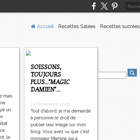
Accueil
Recettes Salées
Recettes sucrées
SOISSONS,
TOUJOURS
PLUS..."MAGIC
DAMIEN"...
te mais
 une
24 Novembre 2009
oyé un
Tout d'abord, je n'ai demandé
es
à personne le droit de
llet
publier leur image sur mon
 ce
blog. Vous avez vu que c'est
nt, le
monsieur Mamina qui a