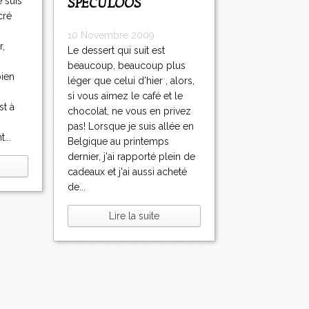
SPECULOOS
 suis
cré
s
10 Novembre 2009
r,
Le dessert qui suit est
beaucoup, beaucoup plus
bien
léger que celui d'hier , alors,
si vous aimez le café et le
st à
chocolat, ne vous en privez
pas! Lorsque je suis allée en
...
Belgique au printemps
dernier, j'ai rapporté plein de
cadeaux et j'ai aussi acheté
de...
Lire la suite