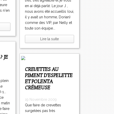
très, très agréable et je vous
heure
en ai déjà parlé. Le jour J ,
s n'en
nous avons été accueillis (oui,
il y avait un homme, Dorian)
comme des VIP, par Nelly et
toute son équipe...
Lire la suite
CREVETTES AU
PIMENT D'ESPELETTE
ET POLENTA
 plein
le
CRÉMEUSE
1...
ce
19 Novembre 2009
 matin
Que faire de crevettes
 faire
surgelées pas très