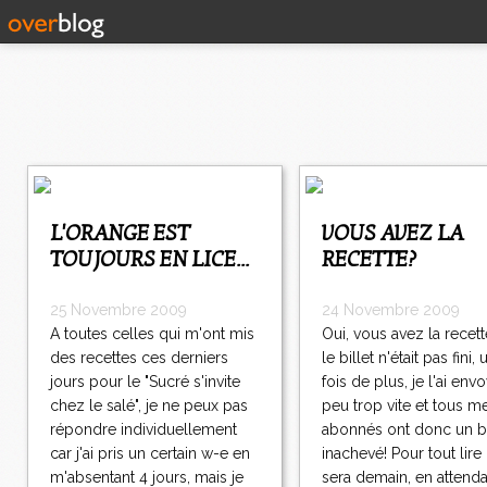
<
<
<
L'ORANGE EST
VOUS AVEZ LA
4
4
4
4
4
4
4
TOUJOURS EN LICE...
RECETTE?
0
1
2
3
4
5
6
0
0
0
0
0
0
0
4
25 Novembre 2009
24 Novembre 2009
6
A toutes celles qui m'ont mis
Oui, vous avez la recet
1
des recettes ces derniers
le billet n'était pas fini,
4
jours pour le "Sucré s'invite
fois de plus, je l'ai env
6
chez le salé", je ne peux pas
peu trop vite et tous m
2
répondre individuellement
abonnés ont donc un bi
4
car j'ai pris un certain w-e en
inachevé! Pour tout lire
6
m'absentant 4 jours, mais je
sera demain, en attenda
3