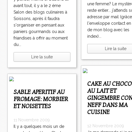
une femme? Le mystèr
avant tout, il y a le 2 ème
reste entier... j'attends 
Salon des blogs culinaires à
adresse par mail (grâce
Soissons, après il faudra
l'enveloppe contact en
s'organiser en pensant aux
de mon blog avec les
paniers gourmands ou aux
index)...
friandises à offrir au moment
du...
Lire la suite
Lire la suite
CAKE AU CHOCOLAT
AU LAIT ET
SABLE APERITIF AU
GINGEMBRE CON
FROMAGE: MORBIER
NEFF DANS MA
ET NOISETTES
CUISINE
11 Novembre 2009
12 Novembre 2009
Il y a quelques mois un de