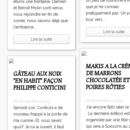
un peu de tourisme à 
étions une trentaine, Damien
que je ne connais
et Benoït Molin sont venus
pratiquement pas. Un pe
nous rejoindre en fin de
tour vers...
soirée, nous savons déjà que
l'ambiance...
Lire la suite
Lire la suite
MAKIS A LA CRÈME
DE MARRONS
GÂTEAU AUX NOIX
CHOCOLATÉE ET
"EN HABIT" FAÇON
POIRES RÔTIES
PHILIPPE CONTICINI
18 Novembre 2009
16 Novembre 2009
J'ai encore failli rater 
Samedi soir, Conticini a de
. La dernière édition est
nouveau frappé à la porte de
organisée par une fill
ma cuisine. Et, vous savez
qui sera à Soissons au
quoi? Je lui ai ouvert, il faut