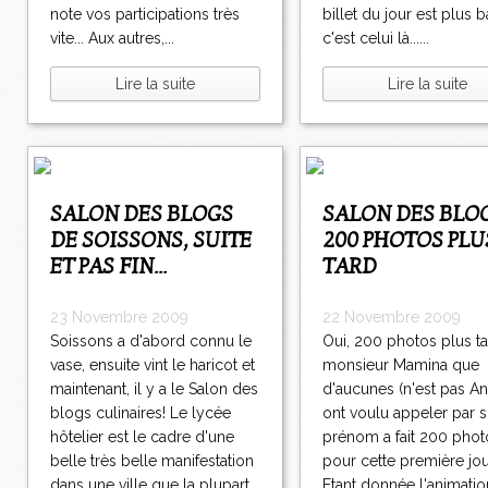
4
note vos participations très
billet du jour est plus b
6
vite... Aux autres,...
c'est celui là......
4
4
Lire la suite
Lire la suite
6
5
4
6
6
4
SALON DES BLOGS
SALON DES BLOGS...
6
DE SOISSONS, SUITE
200 PHOTOS PLU
7
ET PAS FIN...
TARD
4
6
23 Novembre 2009
22 Novembre 2009
8
4
Soissons a d'abord connu le
Oui, 200 photos plus ta
6
vase, ensuite vint le haricot et
monsieur Mamina que
9
maintenant, il y a le Salon des
d'aucunes (n'est pas An
4
blogs culinaires! Le lycée
ont voulu appeler par 
7
hôtelier est le cadre d'une
prénom a fait 200 phot
0
belle très belle manifestation
pour cette première jo
4
4
5
6
>
dans une ville que la plupart
Etant donnée l'animati