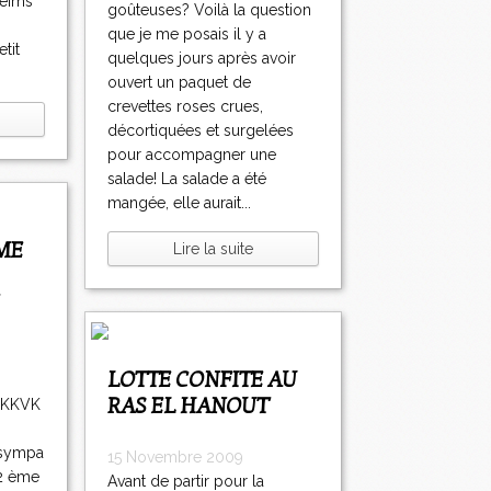
Reims
goûteuses? Voilà la question
que je me posais il y a
tit
quelques jours après avoir
ouvert un paquet de
crevettes roses crues,
décortiquées et surgelées
pour accompagner une
salade! La salade a été
mangée, elle aurait...
Lire la suite
LOTTE CONFITE AU
RAS EL HANOUT
le KKVK
e sympa
15 Novembre 2009
 2 ème
Avant de partir pour la