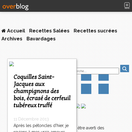
MENU
Accueil
Recettes Salées
Recettes sucrées
Archives
Bavardages
<
Suivez-moi
<
<
Coquilles Saint-
1
1
1
1
1
Jacques aux
0
1
2
3
4
champignons des
0
0
0
0
0
1
bois, écrasé de cerfeuil
4
tubéreux truffé
1
1
Newsletter
11 Décembre 2013
4
Après les pétoncles d'hier, je
2
Abonnez-vous pour être averti des