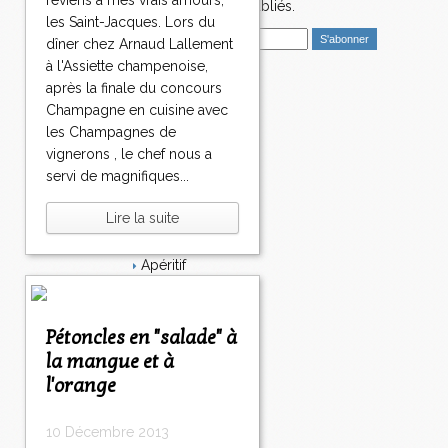
1
reviens à mes vrais amours,
nouveaux articles publiés.
4
les Saint-Jacques. Lors du
E
3
dîner chez Arnaud Lallement
m
1
à l'Assiette champenoise,
a
4
après la finale du concours
i
Catégories
4
Champagne en cuisine avec
l
1
Salé
les Champagnes de
4
Dessert
vignerons , le chef nous a
5
Plat
servi de magnifiques...
1
Bavardages
4
Entrée
Lire la suite
6
Sucré
1
Légumes
4
Apéritif
7
Fromage
1
Italie
4
Viande
Pétoncles en "salade" à
8
Tarte
la mangue et à
1
Épices
4
l'orange
Fruits
9
Soupe
1
Fêtes
10 Décembre 2013
5
Poisson