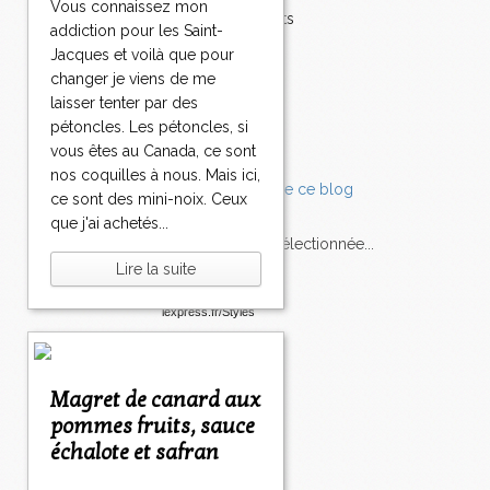
Vous connaissez mon
0
Accompagnements
addiction pour les Saint-
1
>
Champignons
Jacques et voilà que pour
6
>
Chocolat
0
>
changer je viens de me
Pâtes
laisser tenter par des
Tomates
pétoncles. Les pétoncles, si
Balade
vous êtes au Canada, ce sont
nos coquilles à nous. Mais ici,
ce sont des mini-noix. Ceux
que j'ai achetés...
L'Express style m'a sélectionnée...
Lire la suite
L'actu
Saveurs
sur
lexpress.fr/Styles
articles récents
Magret de canard aux
pommes fruits, sauce
échalote et safran