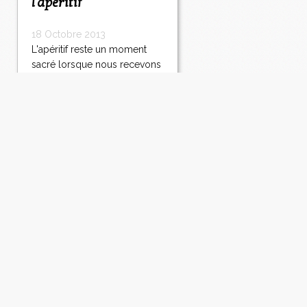
l'apéritif
18 Octobre 2013
L'apéritif reste un moment
sacré lorsque nous recevons
des amis... selon les jours, si
il est copieux ou non, je ne
me complique pas trop la
vie, nous passons
quelquefois directement au
plat principal. En été, les
bruschettas diverses et
variées sont...
Lire la suite
Pavé de veau en basse