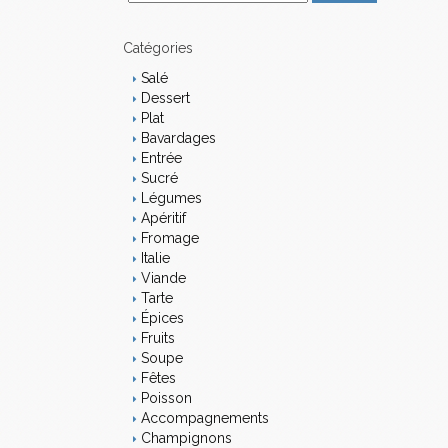
m
a
i
Catégories
l
Salé
Dessert
Plat
Bavardages
Entrée
Sucré
Légumes
Apéritif
Fromage
Italie
Viande
Tarte
Épices
Fruits
Soupe
Fêtes
Poisson
Accompagnements
Champignons