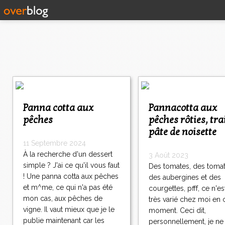
1
2
3
Panna cotta aux
Pannacotta aux
>
pêches
pêches rôties, tra
>
pâte de noisette
>
11 Septembre 2024
À la recherche d'un dessert
3 Août 2023
simple ? J'ai ce qu'il vous faut
Des tomates, des tomat
! Une panna cotta aux pêches
des aubergines et des
et m^me, ce qui n'a pas été
courgettes, pfff, ce n'es
mon cas, aux pêches de
très varié chez moi en 
vigne. Il vaut mieux que je le
moment. Ceci dit,
publie maintenant car les
personnellement, je n