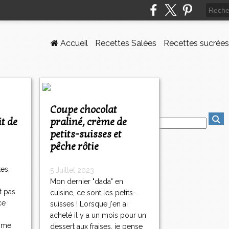
Accueil
Recettes Salées
Recettes sucrées
Coupe chocolat
it de
praliné, crème de
petits-suisses et
pêche rôtie
es,
5 Juillet 2023
Mon dernier "dada" en
t pas
cuisine, ce sont les petits-
ce
suisses ! Lorsque j'en ai
acheté il y a un mois pour un
e me
dessert aux fraises, je pense