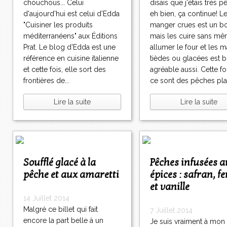
chouchous... Celui
disais que j'étais très 
d'aujourd'hui est celui d'Edda
eh bien, ça continue! L
"Cuisiner les produits
manger crues est un b
méditerranéens" aux Éditions
mais les cuire sans m
Prat. Le blog d'Edda est une
allumer le four et les 
référence en cuisine italienne
tièdes ou glacées est b
et cette fois, elle sort des
agréable aussi. Cette foi
frontières de...
ce sont des pêches plat
Lire la suite
Lire la suite
Soufflé glacé à la
Pêches infusées aux
pêche et aux amaretti
épices : safran, f
et vanille
14 Juillet 2014
Malgré ce billet qui fait
7 Juillet 2014
encore la part belle à un
Je suis vraiment à mon a