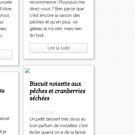
sociée
recommence ! Pourquoi me
d'olive
direz-vous ? Ben parce que
 Vous
c'est encore la saison des
ur
pêches et qu'en plus, ce
ais,
gâteau là n'a rien, mais rien
u
du tout...
Lire la suite
Biscuit noisette aux
pêches et cranberries
séchées
17 Août 2015
aissé
Un petit dessert très doux au
bon parfum de noisettes c'est
t je
facile quand on a de la farine