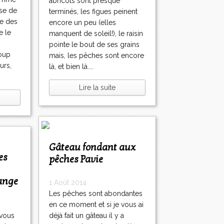
abricots sont presque
ise de
terminés, les figues peinent
he des
encore un peu (elles
e le
manquent de soleil!), le raisin
pointe le bout de ses grains
coup
mais, les pêches sont encore
urs,
là, et bien là....
Lire la suite
Gâteau fondant aux
pêches Pavie
range
1 Août 2014
Les pêches sont abondantes
en ce moment et si je vous ai
 vous
déjà fait un gâteau il y a