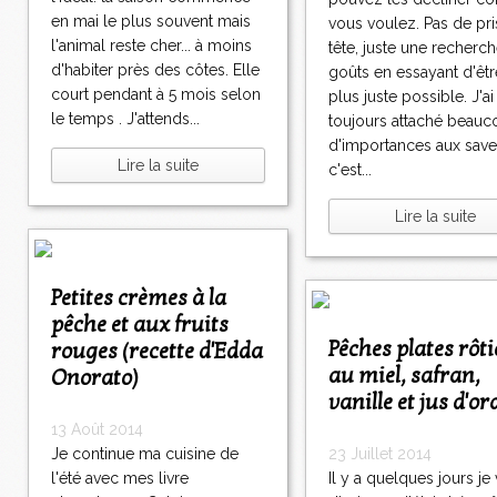
en mai le plus souvent mais
vous voulez. Pas de pr
l'animal reste cher... à moins
tête, juste une recherc
d'habiter près des côtes. Elle
goûts en essayant d'êtr
court pendant à 5 mois selon
plus juste possible. J'ai
le temps . J'attends...
toujours attaché beau
d'importances aux save
Lire la suite
c'est...
Lire la suite
Petites crèmes à la
pêche et aux fruits
Pêches plates rôties
rouges (recette d'Edda
au miel, safran,
Onorato)
vanille et jus d'o
13 Août 2014
Je continue ma cuisine de
23 Juillet 2014
l'été avec mes livre
Il y a quelques jours je