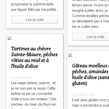
proposerai la sublime tarte
temps passe, moins je
aux figues faite par ma petite...
résigne à jeter, alors, je
Comme lesdites pêche
Lire la suite
se décidaient pas à mûri
les ai cuites avec...
Lire la suite
Tartines au chèvre
Sainte-Maure, pêches
rôties au miel et à
Gâteau moelleux aux
l'huile d'olive
pêches, amandes 
huile d'olive (san
14 Août 2016
gluten)
Les repas tartine, j'adore... et
je ne suis pas la seule. Cette
tartine-là est un concentré
27 Juillet 2016
d'été à tous les niveaux ! Des
Il est sans gluten mon 
pêches, du miel, du thym en
mais il est tendre à souh