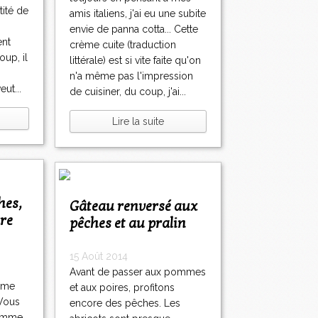
tité de
amis italiens, j'ai eu une subite
envie de panna cotta... Cette
ent
crème cuite (traduction
oup, il
littérale) est si vite faite qu'on
n'a même pas l'impression
ut...
de cuisiner, du coup, j'ai...
Lire la suite
Gâteau renversé aux
dre
pêches et au pralin
15 Août 2014
Avant de passer aux pommes
omme
et aux poires, profitons
 Vous
encore des pêches. Les
comme