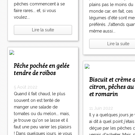
pêches commencent à se
plains pas le moins du
faire rares... et, si vous
monde car, en fait, ces
voulez...
légumes d'été sont me
préférés. J'attends qua
Lire la suite
même aussi...
Lire la suite
Pêche pochée en gelée
tendre de roïbos
Biscuit et crème au
citron, pêches au
5 Août 2022
et romarin
Quand il fait chaud, le plus
souvent on est tenté de
manger une salade de
11 Juin 2022
tomates ou du melon... mais,
Il y a quelques jours je
je trouve qu'on se lasse et il
ai dit à quel point j'étais
faut une peu varier les plaisirs
déçue par les pêches q
! Dans quelques jours, je vous
venais d'acheter. Mais, 