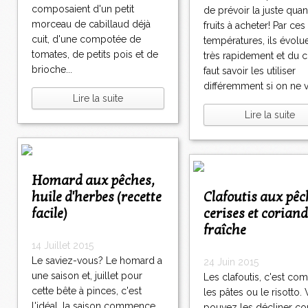
composaient d'un petit
de prévoir la juste quan
morceau de cabillaud déjà
fruits à acheter! Par ces
cuit, d'une compotée de
températures, ils évolu
tomates, de petits pois et de
très rapidement et du c
brioche...
faut savoir les utiliser
différemment si on ne ve
Lire la suite
Lire la suite
Homard aux pêches,
huile d'herbes (recette
Clafoutis aux pêches,
facile)
cerises et corian
fraîche
14 Juillet 2015
Le saviez-vous? Le homard a
24 Juin 2015
une saison et, juillet pour
Les clafoutis, c'est c
cette bête à pinces, c'est
les pâtes ou le risotto.
l'idéal. la saison commence
pouvez les décliner 