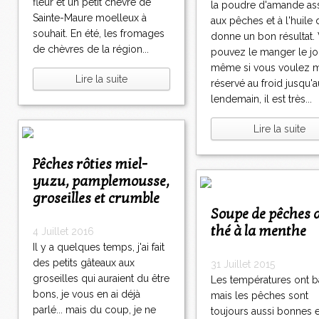
fleur et un petit chèvre de
la poudre d'amande as
Sainte-Maure moelleux à
aux pêches et à l'huile 
souhait. En été, les fromages
donne un bon résultat.
de chèvres de la région...
pouvez le manger le jo
même si vous voulez m
Lire la suite
réservé au froid jusqu'a
lendemain, il est très...
Lire la suite
Pêches rôties miel-
yuzu, pamplemousse,
groseilles et crumble
Soupe de pêches au
thé à la menthe
4 Juillet 2016
Il y a quelques temps, j'ai fait
des petits gâteaux aux
31 Juillet 2015
groseilles qui auraient du être
Les températures ont b
bons, je vous en ai déjà
mais les pêches sont
parlé... mais du coup, je ne
toujours aussi bonnes e