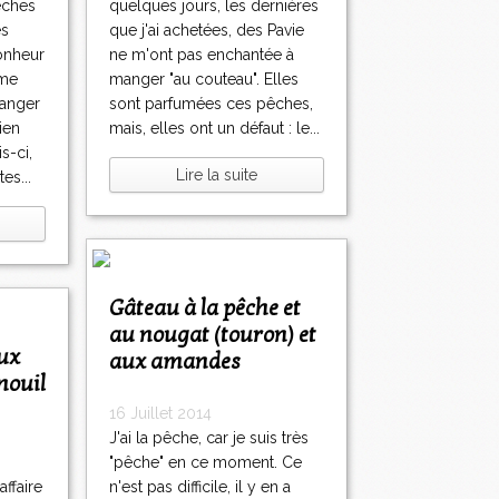
pêches
quelques jours, les dernières
es
que j'ai achetées, des Pavie
onheur
ne m'ont pas enchantée à
ême
manger "au couteau". Elles
manger
sont parfumées ces pêches,
ien
mais, elles ont un défaut : le...
s-ci,
Lire la suite
es...
Gâteau à la pêche et
au nougat (touron) et
aux amandes
enouil
16 Juillet 2014
J'ai la pêche, car je suis très
"pêche" en ce moment. Ce
ffaire
n'est pas difficile, il y en a