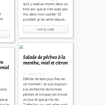
qu'il y avait au moins deux ou
trois ans que je n'en avais pas
s
mis dans mon caddie ! Et
nd
pourtant, je les aime depuis...
Lire la suite
Salade de pêches à la
menthe, miel et citron
 miel
15 Juillet 2022
Difficile de faire plus frais en
ce moment ! Je suis toujours
 vous
à la recherche de bonnes
pêches et lorsque j'en trouve
ue je
un jour et que je me dis :
plus le
"Cette fois ça y est, elles sont