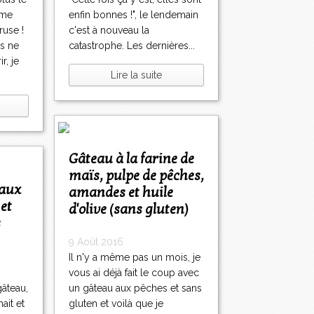
 me
enfin bonnes !", le lendemain
 ruse !
c'est à nouveau la
s ne
catastrophe. Les dernières...
r, je
Lire la suite
Gâteau à la farine de
maïs, pulpe de pêches,
amandes et huile
et
d'olive (sans gluten)
s
9 Août 2016
Il n'y a même pas un mois, je
vous ai déjà fait le coup avec
gâteau,
un gâteau aux pêches et sans
ait et
gluten et voilà que je