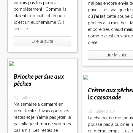
voulais pas les perdre
n'ai pas encore envie 
complètement ! Comme ils
priver. Il est vrai que le 
étaient trop cuits et un peu
où j'ai fait cette soupe 
(c'est un euphémisme 😏 )
pêches à la menthe il fa
secs, je...
encore très chaud mais
comme c'est un vrai de
Lire la suite
d'été,...
Lire la suite
Brioche perdue aux
pêches
Crème aux pêches et à
la cassonade
23 Juillet 2015
Ma semaine a démarré en
demi-teinte. J'avais quelques
18 Juillet 2015
restes et je n'aime pas jeter, le
La chaleur ne me (nous
gaspillage et moi ne sommes
pousse pas à cuisiner 
pas amis. Les restes se
en même temps, il est di