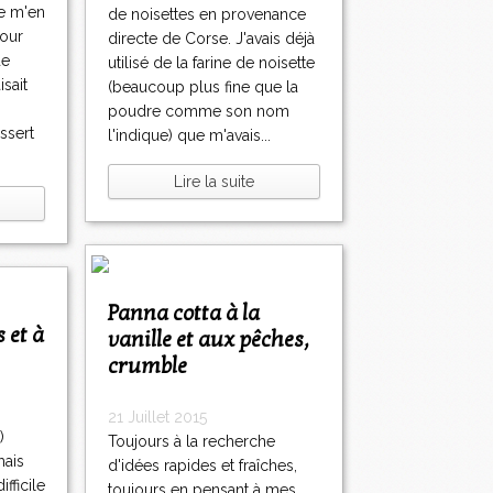
de m'en
de noisettes en provenance
jour
directe de Corse. J'avais déjà
de
utilisé de la farine de noisette
isait
(beaucoup plus fine que la
poudre comme son nom
ssert
l'indique) que m'avais...
Lire la suite
Panna cotta à la
vanille et aux pêches,
crumble
21 Juillet 2015
)
Toujours à la recherche
mais
d'idées rapides et fraîches,
fficile
toujours en pensant à mes