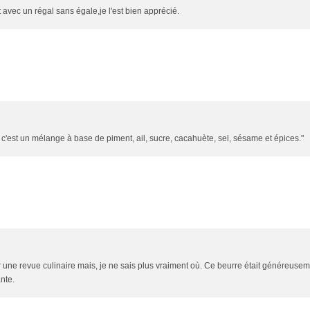
t avec un régal sans égale,je l'est bien apprécié.
ur, c'est un mélange à base de piment, ail, sucre, cacahuète, sel, sésame et épices."
sur une revue culinaire mais, je ne sais plus vraiment où. Ce beurre était généreuse
nte.