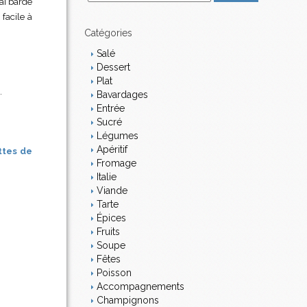
'ai bardé
m
facile à
a
i
Catégories
l
Salé
Dessert
Plat
.
Bavardages
Entrée
Sucré
Légumes
Apéritif
ttes de
Fromage
Italie
Viande
Tarte
Épices
Fruits
Soupe
Fêtes
Poisson
Accompagnements
Champignons