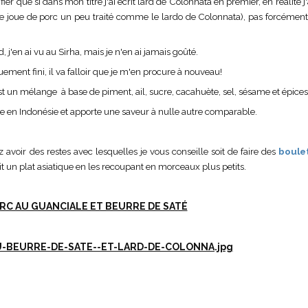
er que si dans mon titre j'ai écrit lard de Colonnata en premier, en réalité j
 joue de porc un peu traité comme le lardo de Colonnata), pas forcément 
j'en ai vu au Sirha, mais je n'en ai jamais goûté.
iquement fini, il va falloir que je m'en procure à nouveau!
 c'est un mélange à base de piment, ail, sucre, cacahuète, sel, sésame et épices
sée en Indonésie et apporte une saveur à nulle autre comparable.
 avoir des restes avec lesquelles je vous conseille soit de faire des
boule
 un plat asiatique en les recoupant en morceaux plus petits.
RC AU GUANCIALE ET BEURRE DE SATÉ