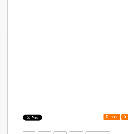
Repost
0