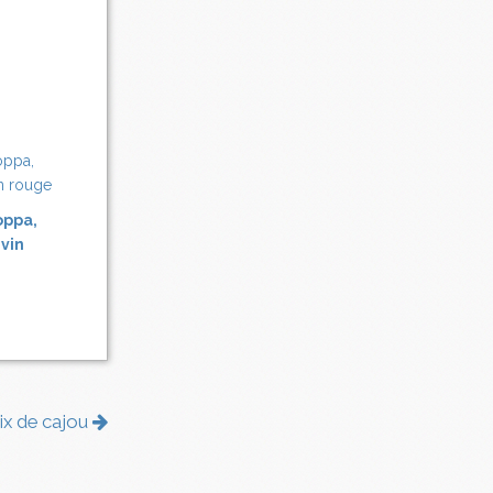
oppa,
 vin
ix de cajou