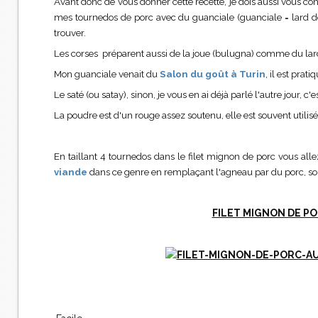
Avant donc de vous donner cette recette, je dois aussi vous confi
mes tournedos de porc avec du guanciale (guanciale = lard de
trouver.
Les corses préparent aussi de la joue (bulugna) comme du lard, 
Mon guanciale venait du
Salon du goût à Turin
, il est prat
Le saté (ou satay), sinon, je vous en ai déjà parlé l'autre jour,
La poudre est d'un rouge assez soutenu, elle est souvent utili
En taillant 4 tournedos dans le filet mignon de porc vous allez
viande
dans ce genre en remplaçant l'agneau par du porc, soit
FILET MIGNON DE PO