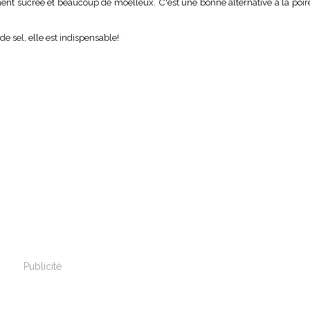
nt sucrée et beaucoup de moelleux. C'est une bonne alternative à la poire
de sel, elle est indispensable!
Publicité