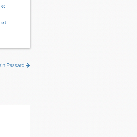
 et
lain Passard