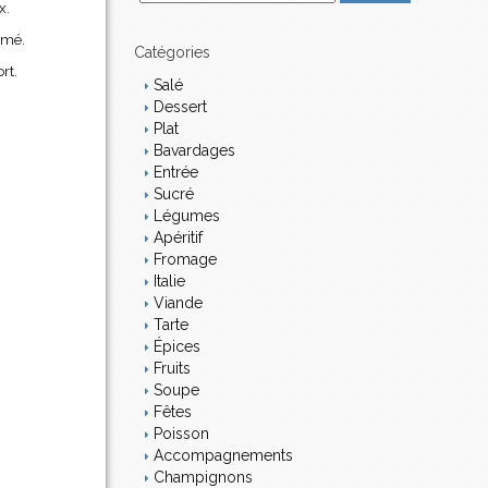
x.
m
a
imé.
i
Catégories
rt.
l
Salé
Dessert
Plat
Bavardages
Entrée
Sucré
Légumes
Apéritif
Fromage
Italie
Viande
Tarte
Épices
Fruits
Soupe
Fêtes
Poisson
Accompagnements
Champignons