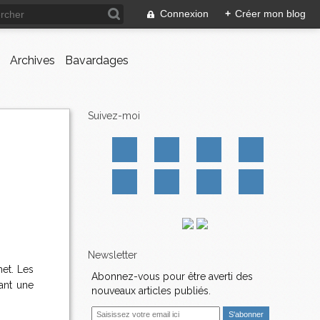
Connexion
+
Créer mon blog
Archives
Bavardages
Suivez-moi
Newsletter
het. Les
Abonnez-vous pour être averti des
nant une
nouveaux articles publiés.
E