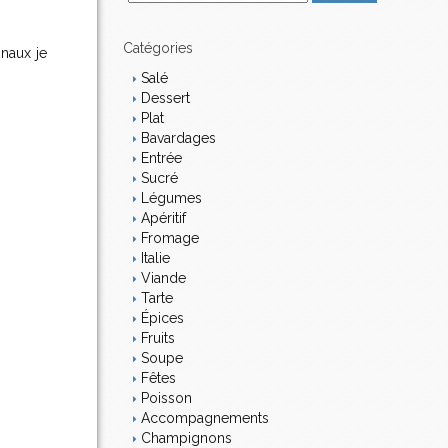
m
a
i
Catégories
inaux je
l
Salé
Dessert
Plat
Bavardages
Entrée
Sucré
Légumes
Apéritif
Fromage
Italie
Viande
Tarte
Épices
Fruits
Soupe
Fêtes
Poisson
Accompagnements
Champignons