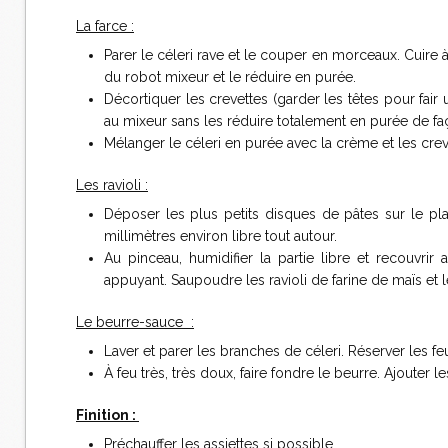
La farce :
Parer le céleri rave et le couper en morceaux. Cuire à 
du robot mixeur et le réduire en purée.
Décortiquer les crevettes (garder les têtes pour fai
au mixeur sans les réduire totalement en purée de fa
Mélanger le céleri en purée avec la crème et les crev
Les ravioli :
Déposer les plus petits disques de pâtes sur le plan
millimètres environ libre tout autour.
Au pinceau, humidifier la partie libre et recouvri
appuyant. Saupoudre les ravioli de farine de maïs et l
Le beurre-sauce :
Laver et parer les branches de céleri. Réserver les feui
À feu très, très doux, faire fondre le beurre. Ajouter l
Finition :
Préchauffer les assiettes si possible.