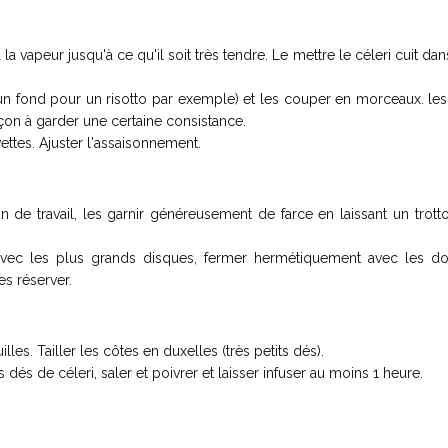
la vapeur jusqu'à ce qu'il soit très tendre. Le mettre le céleri cuit dan
r un fond pour un risotto par exemple) et les couper en morceaux. le
çon à garder une certaine consistance.
ettes. Ajuster l'assaisonnement.
 de travail, les garnir généreusement de farce en laissant un trott
r avec les plus grands disques, fermer hermétiquement avec les do
es réserver.
lles. Tailler les côtes en duxelles (très petits dés).
es dés de céleri, saler et poivrer et laisser infuser au moins 1 heure.