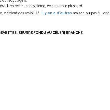
pas du recyclage !).
éro, il en reste une troisième, ce sera pour plus tard.
'étaient des ravioli (là,
il y en a d'autres
maison ou pas !)... orig
CREVETTES, BEURRE FONDU AU CÉLERI BRANCHE