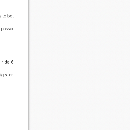
s le bol
s passer
oir de 6
igts en