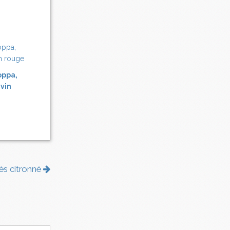
oppa,
 vin
ès citronné