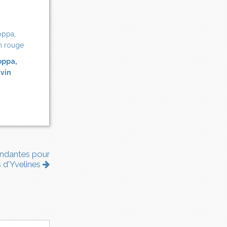
oppa,
 vin
ondantes pour
 d'Yvelines