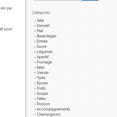
m
a
-les par
i
Catégories
l
Salé
Dessert
 et pour
Plat
Bavardages
Entrée
Sucré
Légumes
Apéritif
Fromage
Italie
Viande
Tarte
Épices
Fruits
Soupe
Fêtes
Poisson
Accompagnements
Champignons