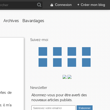
Connexion
+
Créer mon blog
Archives
Bavardages
Suivez-moi
Newsletter
ortes de
Abonnez-vous pour être averti des
nouveaux articles publiés.
, il m'a
E