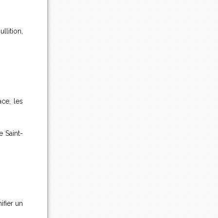
llition,
ce, les
e Saint-
ifier un