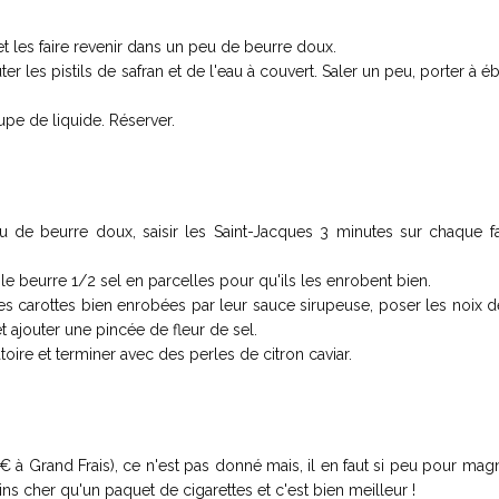
 et les faire revenir dans un peu de beurre doux.
er les pistils de safran et de l'eau à couvert. Saler un peu, porter à ébu
oupe de liquide. Réserver.
u de beurre doux, saisir les Saint-Jacques 3 minutes sur chaque fa
 le beurre 1/2 sel en parcelles pour qu'ils les enrobent bien.
des carottes bien enrobées par leur sauce sirupeuse, poser les noix d
 ajouter une pincée de fleur de sel.
ire et terminer avec des perles de citron caviar.
0€ à Grand Frais), ce n'est pas donné mais, il en faut si peu pour magn
ins cher qu'un paquet de cigarettes et c'est bien meilleur !