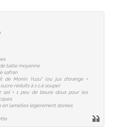
n
ues
 de taille moyenne
e safran
it de Monin Yuzu" (ou jus d'orange +
ucre réduits à 1 c.à soupe)
2 sel + 1 peu de beure doux pour les
acques
s en lamelles légèrement dorées
ette