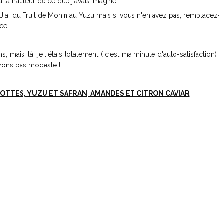
 à la hauteur de ce que j'avais imaginé !
e. J'ai du Fruit de Monin au Yuzu mais si vous n'en avez pas, remplacez
ce.
 mais, là, je l'étais totalement ( c'est ma minute d'auto-satisfaction)
soyons pas modeste !
OTTES, YUZU ET SAFRAN, AMANDES ET CITRON CAVIAR