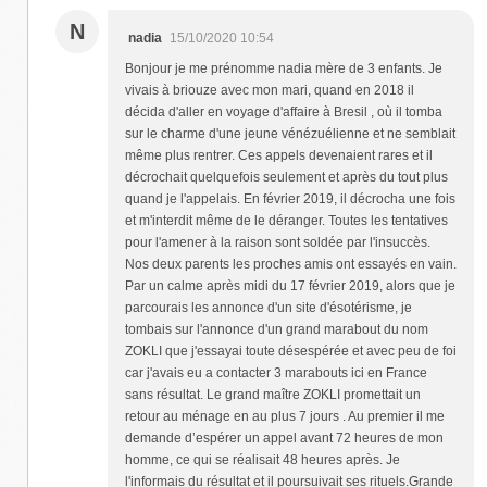
N
nadia
15/10/2020 10:54
Bonjour je me prénomme nadia mère de 3 enfants. Je
vivais à briouze avec mon mari, quand en 2018 il
décida d'aller en voyage d'affaire à Bresil , où il tomba
sur le charme d'une jeune vénézuélienne et ne semblait
même plus rentrer. Ces appels devenaient rares et il
décrochait quelquefois seulement et après du tout plus
quand je l'appelais. En février 2019, il décrocha une fois
et m'interdit même de le déranger. Toutes les tentatives
pour l'amener à la raison sont soldée par l'insuccès.
Nos deux parents les proches amis ont essayés en vain.
Par un calme après midi du 17 février 2019, alors que je
parcourais les annonce d'un site d'ésotérisme, je
tombais sur l'annonce d'un grand marabout du nom
ZOKLI que j'essayai toute désespérée et avec peu de foi
car j'avais eu a contacter 3 marabouts ici en France
sans résultat. Le grand maître ZOKLI promettait un
retour au ménage en au plus 7 jours . Au premier il me
demande d’espérer un appel avant 72 heures de mon
homme, ce qui se réalisait 48 heures après. Je
l'informais du résultat et il poursuivait ses rituels.Grande