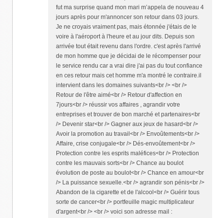
fut ma surprise quand mon mari m’appela de nouveau 4
jours après pour m'annoncer son retour dans 03 jours.
Je ne croyais vraiment pas, mais étonnée j'étais de le
voire à l'aéroport à l'heure et au jour dits. Depuis son
arrivée tout était revenu dans l'ordre. c'est après l'arrivé
de mon homme que je décidai de le récompenser pour
le service rendu car a vrai dire j'ai pas du tout confiance
en ces retour mais cet homme m'a montré le contraire.il
intervient dans les domaines suivants<br /> <br />
Retour de l'être aimé<br /> Retour d'affection en
7jours<br /> réussir vos affaires , agrandir votre
entreprises et trouver de bon marché et partenaires<br
/> Devenir star<br /> Gagner aux jeux de hasard<br />
Avoir la promotion au travail<br /> Envoûtements<br />
Affaire, crise conjugale<br /> Dés-envoûtement<br />
Protection contre les esprits maléfices<br /> Protection
contre les mauvais sorts<br /> Chance au boulot
évolution de poste au boulot<br /> Chance en amour<br
/> La puissance sexuelle.<br /> agrandir son pénis<br />
Abandon de la cigarette et de l'alcool<br /> Guérir tous
sorte de cancer<br /> portfeuille magic multiplicateur
d'argent<br /> <br /> voici son adresse mail :