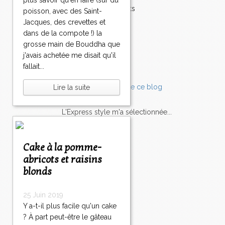
plus savoir qu'en faire (sur du
Accompagnements
poisson, avec des Saint-
Champignons
Jacques, des crevettes et
Chocolat
dans de la compote !) la
Pâtes
grosse main de Bouddha que
Tomates
j'avais achetée me disait qu'il
Balade
fallait...
Lire la suite
L'Express style m'a sélectionnée...
L'actu
Saveurs
sur
lexpress.fr/Styles
Cake à la pomme-
abricots et raisins
articles récents
blonds
25 Juin 2019
Y a-t-il plus facile qu'un cake
? À part peut-être le gâteau