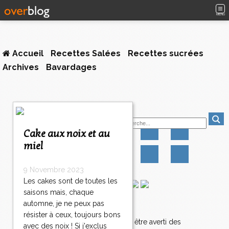
MENU
Accueil
Recettes Salées
Recettes sucrées
Archives
Bavardages
1
Suivez-moi
2
3
Cake aux noix et au
>
miel
>
>
9 Novembre 2023
Les cakes sont de toutes les
saisons mais, chaque
automne, je ne peux pas
Newsletter
résister à ceux, toujours bons
Abonnez-vous pour être averti des
avec des noix ! Si j'exclus