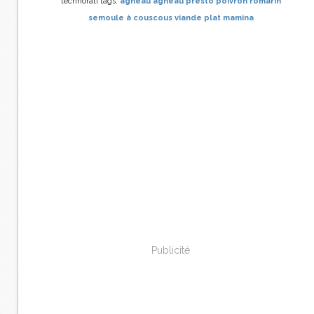
technorati tags:
agneau
agneau presto
poivron
romarin
semoule à couscous
viande
plat
mamina
Publicité