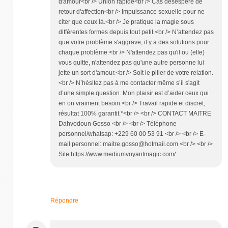
d'amour<br /> Union rapide<br /> Cas désespéré de
retour d'affection<br /> Impuissance sexuelle pour ne
citer que ceux là.<br /> Je pratique la magie sous
différentes formes depuis tout petit.<br /> N’attendez pas
que votre problème s'aggrave, il y a des solutions pour
chaque problème.<br /> N'attendez pas qu'il ou (elle)
vous quitte, n'attendez pas qu'une autre personne lui
jette un sort d'amour.<br /> Soit le pilier de votre relation.
<br /> N’hésitez pas à me contacter même s’il s'agit
d’une simple question. Mon plaisir est d’aider ceux qui
en on vraiment besoin.<br /> Travail rapide et discret,
résultat 100% garantit.*<br /> <br /> CONTACT MAITRE
Dahvodoun Gosso <br /> <br /> Téléphone
personnel/whatsap: +229 60 00 53 91 <br /> <br /> E-
mail personnel: maitre.gosso@hotmail.com <br /> <br />
Site https://www.mediumvoyantmagic.com/
Répondre