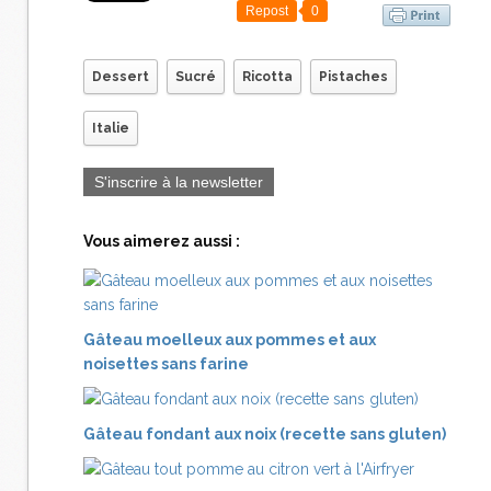
Repost
0
Dessert
Sucré
Ricotta
Pistaches
Italie
S'inscrire à la newsletter
Vous aimerez aussi :
Gâteau moelleux aux pommes et aux
noisettes sans farine
Gâteau fondant aux noix (recette sans gluten)