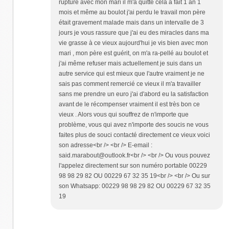
rupture avec mon mari il m'a quitté cela à fait 1 an 1
mois et même au boulot j'ai perdu le travail mon père
était gravement malade mais dans un intervalle de 3
jours je vous rassure que j'ai eu des miracles dans ma
vie grasse à ce vieux aujourd'hui je vis bien avec mon
mari , mon père est guérit, on m'a ra-pellé au boulot et
j'ai même refuser mais actuellement je suis dans un
autre service qui est mieux que l'autre vraiment je ne
sais pas comment remercié ce vieux il m'a travailler
sans me prendre un euro j'ai d'abord eu la satisfaction
avant de le récompenser vraiment il est très bon ce
vieux . Alors vous qui souffrez de n'importe que
problème, vous qui avez n'importe des soucis ne vous
faites plus de souci contacté directement ce vieux voici
son adresse<br /> <br /> E-email :
said.marabout@outlook.fr<br /> <br /> Ou vous pouvez
l'appelez directement sur son numéro portable 00229
98 98 29 82 OU 00229 67 32 35 19<br /> <br /> Ou sur
son Whatsapp: 00229 98 98 29 82 OU 00229 67 32 35
19