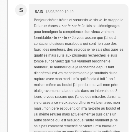
S
SAID
18/05/2020 19:49
Bonjour chères frères et sœurs<br /> <br /> Je m'appelle
Delarue Vanessa<br /> <br /> Je fais ses témoignages
pour témoigner la compétence d'un vieux vraiment
formidable.<br /> <br /> Je vous assure que j'ai eu à
contacter plusieurs marabouts qui sont rien que des
faux , des menteurs, des escrocs je ne sais plus quoi les
qualifiés mais suite aux plusieurs recherches je suis
tombé sur ce vieux qui m'a vraiment redonner le
bonheur , le bonheur que je recherche depuis tant
d'années il est vraiment formidable je souffrais d'une
rupture avec mon mari il m'a quitté cela à fait 1 an 1
mois et même au boulot j'ai perdu le travail mon père
était gravement malade mais dans un intervalle de 3
jours je vous rassure que j'ai eu des miracles dans ma
vie grasse à ce vieux aujourd'hui je vis bien avec mon
mari , mon père est guérit, on m'a ra-pellé au boulot et
j'ai même refuser mais actuellement je suis dans un
autre service qui est mieux que l'autre vraiment je ne
sais pas comment remercié ce vieux il m'a travailler
sans me prendre un euro j'ai d'abord eu la satisfaction