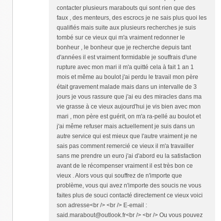
contacter plusieurs marabouts qui sont rien que des
faux , des menteurs, des escrocs je ne sais plus quoi les
qualifiés mais suite aux plusieurs recherches je suis
tombé sur ce vieux qui m'a vraiment redonner le
bonheur , le bonheur que je recherche depuis tant
d'années il est vraiment formidable je souffrais d'une
rupture avec mon mari il m'a quitté cela à fait 1 an 1
mois et même au boulot j'ai perdu le travail mon père
était gravement malade mais dans un intervalle de 3
jours je vous rassure que j'ai eu des miracles dans ma
vie grasse à ce vieux aujourd'hui je vis bien avec mon
mari , mon père est guérit, on m'a ra-pellé au boulot et
j'ai même refuser mais actuellement je suis dans un
autre service qui est mieux que l'autre vraiment je ne
sais pas comment remercié ce vieux il m'a travailler
sans me prendre un euro j'ai d'abord eu la satisfaction
avant de le récompenser vraiment il est très bon ce
vieux . Alors vous qui souffrez de n'importe que
problème, vous qui avez n'importe des soucis ne vous
faites plus de souci contacté directement ce vieux voici
son adresse<br /> <br /> E-email :
said.marabout@outlook.fr<br /> <br /> Ou vous pouvez