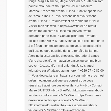
rouge, Magie blanche, Magie noire<br /> * Jeter un sort
pour le retour de l'amour perdu <br /> * Médium
Marabout, rencontrer l'amour <br /> * Maitre spécialiste
de l'amour <br /> * Envoutement, desenvoutement
d'amour <br /> * Retour d'affection rapide<br /> <br />
Visitez mon site web : * https://www.rituel-de-retour-
affectif-rapide.com * ou faite moi parvenir votre
demande par e-mail : * Contact@marabout-vaudou-
occulte.com *<br /> N'oubliez jamais que cette personne
à été à un moment amoureuse de vous, ce qui signifie
qu'il est toujours possible de faire renaître la flamme.
Alors ne laissez pas les choses se dégrader à cause
d’une dispute, d’une mauvaise passe, ou comme bien
souvent à cause d’un mal entendu. Je suis aussi
joignable sur Whatsapp au numéro : * +229 97 45 85 00
* . Vous devrez faire un travail sur vous-même et ce n'est
qu'en mettant en pratique ses conseils que vous
réussirez à atteindre vos objectifs. <br /> <br /> Contact
Maître SANTOS :<br /> SiteWeb : https://www.marabout-
vaudou-occulte.com<br /> SiteWeb : https://www.rituel-
de-retour-affectif-rapide.com<br /> SiteWeb :
https://www.retour-affectif-ex.wixsite.com/marabout-
vaudou<br /> SiteWeb : http://www.sorcier-