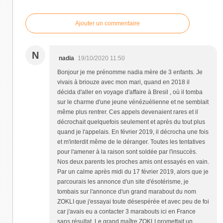
Ajouter un commentaire
N
nadia
19/10/2020 11:50
Bonjour je me prénomme nadia mère de 3 enfants. Je
vivais à briouze avec mon mari, quand en 2018 il
décida d'aller en voyage d'affaire à Bresil , où il tomba
sur le charme d'une jeune vénézuélienne et ne semblait
même plus rentrer. Ces appels devenaient rares et il
décrochait quelquefois seulement et après du tout plus
quand je l'appelais. En février 2019, il décrocha une fois
et m'interdit même de le déranger. Toutes les tentatives
pour l'amener à la raison sont soldée par l'insuccès.
Nos deux parents les proches amis ont essayés en vain.
Par un calme après midi du 17 février 2019, alors que je
parcourais les annonce d'un site d'ésotérisme, je
tombais sur l'annonce d'un grand marabout du nom
ZOKLI que j'essayai toute désespérée et avec peu de foi
car j'avais eu a contacter 3 marabouts ici en France
sans résultat. Le grand maître ZOKLI promettait un