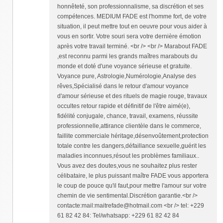
honnêteté, son professionnalisme, sa discrétion et ses
compétences. MEDIUM FADE est l'homme fort, de votre
situation, il peut mettre tout en oeuvre pour vous aider à
vous en sortir. Votre souri sera votre dernière émotion
après votre travail terminé. <br /> <br /> Marabout FADE
,est reconnu parmi les grands maîtres marabouts du
monde et doté d'une voyance sérieuse et gratuite.
Voyance pure, Astrologie,Numérologie,Analyse des
rêves,Spécialisé dans le retour d'amour voyance
d'amour sérieuse et des rituels de magie rouge, travaux
occultes retour rapide et définitif de l'être aimé(e),
fidélité conjugale, chance, travail, examens, réussite
professionnelle,attirance clientèle dans le commerce,
faillite commerciale héritage,désenvoûtement,protection
totale contre les dangers,défaillance sexuelle,guérit les
maladies inconnues,résout les problèmes familiaux..
Vous avez des doutes,vous ne souhaitez plus rester
célibataire, le plus puissant maître FADE vous apportera
le coup de pouce qu'il faut,pour mettre l'amour sur votre
chemin de vie sentimental.Discrétion garantie.<br />
contacte:mail:maitrefade@hotmail.com <br /> tel: +229
61 82 42 84: Tel/whatsapp: +229 61 82 42 84