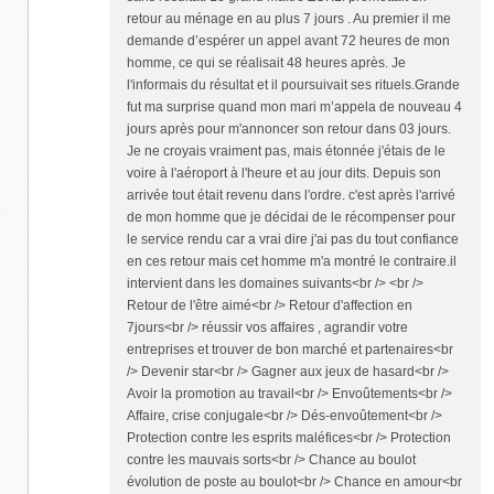
retour au ménage en au plus 7 jours . Au premier il me
demande d’espérer un appel avant 72 heures de mon
homme, ce qui se réalisait 48 heures après. Je
l'informais du résultat et il poursuivait ses rituels.Grande
fut ma surprise quand mon mari m’appela de nouveau 4
jours après pour m'annoncer son retour dans 03 jours.
Je ne croyais vraiment pas, mais étonnée j'étais de le
voire à l'aéroport à l'heure et au jour dits. Depuis son
arrivée tout était revenu dans l'ordre. c'est après l'arrivé
de mon homme que je décidai de le récompenser pour
le service rendu car a vrai dire j'ai pas du tout confiance
en ces retour mais cet homme m'a montré le contraire.il
intervient dans les domaines suivants<br /> <br />
Retour de l'être aimé<br /> Retour d'affection en
7jours<br /> réussir vos affaires , agrandir votre
entreprises et trouver de bon marché et partenaires<br
/> Devenir star<br /> Gagner aux jeux de hasard<br />
Avoir la promotion au travail<br /> Envoûtements<br />
Affaire, crise conjugale<br /> Dés-envoûtement<br />
Protection contre les esprits maléfices<br /> Protection
contre les mauvais sorts<br /> Chance au boulot
évolution de poste au boulot<br /> Chance en amour<br