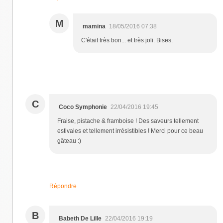
M
mamina
18/05/2016 07:38
C'était très bon... et très joli. Bises.
C
Coco Symphonie
22/04/2016 19:45
Fraise, pistache & framboise ! Des saveurs tellement
estivales et tellement irrésistibles ! Merci pour ce beau
gâteau :)
Répondre
B
Babeth De Lille
22/04/2016 19:19