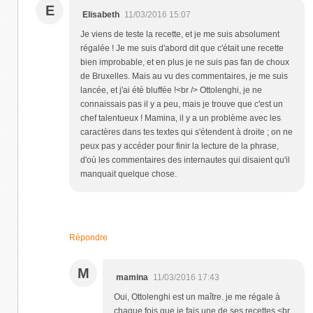
E
Elisabeth
11/03/2016 15:07
Je viens de teste la recette, et je me suis absolument
régalée ! Je me suis d'abord dit que c'était une recette
bien improbable, et en plus je ne suis pas fan de choux
de Bruxelles. Mais au vu des commentaires, je me suis
lancée, et j'ai été bluffée !<br /> Ottolenghi, je ne
connaissais pas il y a peu, mais je trouve que c'est un
chef talentueux ! Mamina, il y a un problème avec les
caractères dans tes textes qui s'étendent à droite ; on ne
peux pas y accéder pour finir la lecture de la phrase,
d'où les commentaires des internautes qui disaient qu'il
manquait quelque chose.
Répondre
M
mamina
11/03/2016 17:43
Oui, Ottolenghi est un maître. je me régale à
chaque fois que je fais une de ses recettes.<br