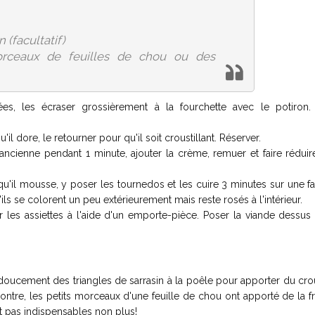
n (facultatif)
orceaux de feuilles de chou ou des
s, les écraser grossièrement à la fourchette avec le potiron. 
'il dore, le retourner pour qu'il soit croustillant. Réserver.
ancienne pendant 1 minute, ajouter la crème, remuer et faire réduir
u'il mousse, y poser les tournedos et les cuire 3 minutes sur une f
'ils se colorent un peu extérieurement mais reste rosés à l'intérieur.
 les assiettes à l'aide d'un emporte-pièce. Poser la viande dessus 
doucement des triangles de sarrasin à la poêle pour apporter du crou
ontre, les petits morceaux d'une feuille de chou ont apporté de la f
ont pas indispensables non plus!