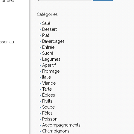
 inondée
m
a
i
Catégories
l
Salé
Dessert
Plat
Bavardages
sser au
Entrée
Sucré
Légumes
Apéritif
Fromage
Italie
Viande
Tarte
Épices
Fruits
Soupe
Fêtes
Poisson
Accompagnements
Champignons