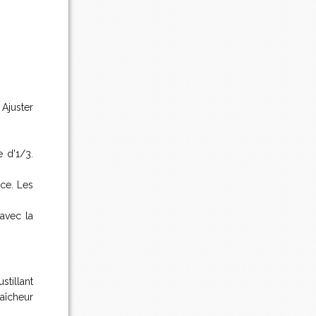
Ajuster
e d'1/3.
ace. Les
avec la
stillant
raîcheur