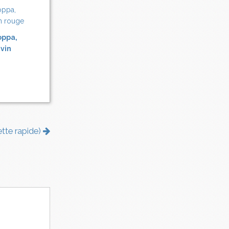
oppa,
 vin
ette rapide)