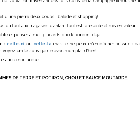
rd de Noblat en traversant des jolis coins de la campagne limousine,
it d'une pierre deux coups : balade et shopping!
s du tout aux magasins d'antan. Tout est présenté et mis en valeur.
nnable et penser à mes placards qui débordent déjà...
mme
celle-ci
ou
celle-là
mais je ne peux m'empêcher aussi de pa
s voyez ci-dessous garnie avec mon plat d'hier!
sa sauce moutardée!
MMES DE TERRE ET POTIRON, CHOU ET SAUCE MOUTARDE.