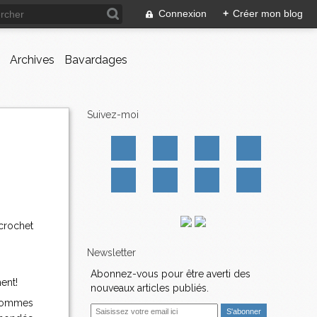
Connexion
+
Créer mon blog
Archives
Bavardages
Suivez-moi
 crochet
Newsletter
Abonnez-vous pour être averti des
ent!
nouveaux articles publiés.
 sommes
E