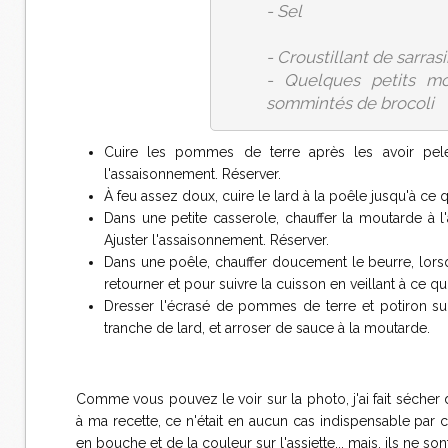
- Sel
- Croustillant de sarrasi
- Quelques petits m
sommintés de brocoli
Cuire les pommes de terre après les avoir pelée
l'assaisonnement. Réserver.
À feu assez doux, cuire le lard à la poêle jusqu'à ce qu
Dans une petite casserole, chauffer la moutarde à l'
Ajuster l'assaisonnement. Réserver.
Dans une poêle, chauffer doucement le beurre, lorsq
retourner et pour suivre la cuisson en veillant à ce qu
Dresser l'écrasé de pommes de terre et potiron sur
tranche de lard, et arroser de sauce à la moutarde.
Comme vous pouvez le voir sur la photo, j'ai fait sécher 
à ma recette, ce n'était en aucun cas indispensable par c
en bouche et de la couleur sur l'assiette... mais, ils ne s