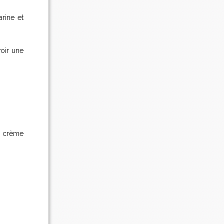
arine et
oir une
a crème