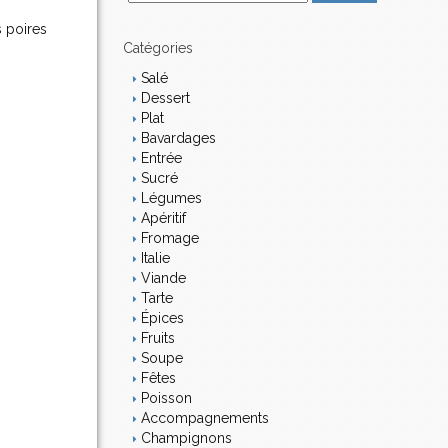
m
s poires
a
i
Catégories
l
Salé
Dessert
Plat
Bavardages
Entrée
Sucré
Légumes
Apéritif
Fromage
Italie
Viande
Tarte
Épices
Fruits
Soupe
Fêtes
Poisson
Accompagnements
Champignons