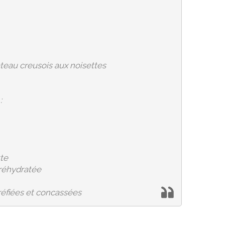
teau creusois aux noisettes
:
tte
 réhydratée
réfiées et concassées