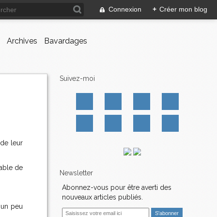
Connexion
+
Créer mon blog
Archives
Bavardages
Suivez-moi
de leur
able de
Newsletter
Abonnez-vous pour être averti des
nouveaux articles publiés.
t un peu
E