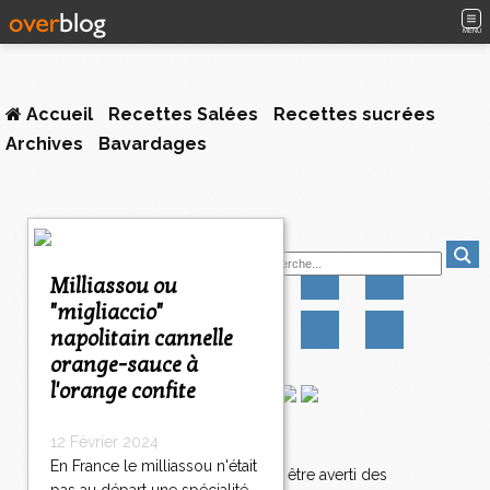
MENU
Accueil
Recettes Salées
Recettes sucrées
Archives
Bavardages
Suivez-moi
Milliassou ou
"migliaccio"
napolitain cannelle
orange-sauce à
l'orange confite
Newsletter
12 Février 2024
En France le milliassou n'était
Abonnez-vous pour être averti des