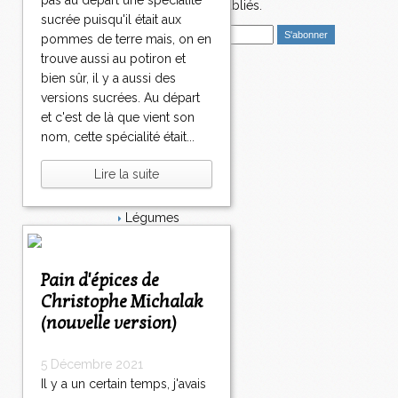
pas au départ une spécialité
nouveaux articles publiés.
sucrée puisqu'il était aux
E
pommes de terre mais, on en
m
trouve aussi au potiron et
a
bien sûr, il y a aussi des
i
Catégories
versions sucrées. Au départ
l
Salé
et c'est de là que vient son
Dessert
nom, cette spécialité était...
Plat
Bavardages
Lire la suite
Entrée
Sucré
Légumes
Apéritif
Fromage
Italie
Pain d'épices de
Viande
Christophe Michalak
Tarte
(nouvelle version)
Épices
Fruits
Soupe
5 Décembre 2021
Fêtes
Il y a un certain temps, j'avais
Poisson