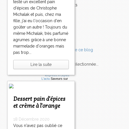
testé un excellent pain
Accompagnements
d'épices de Christophe
Champignons
Michalak et puis, chez ma
Chocolat
fille, j'ai eu l'occasion d'en
Pâtes
goûter un autre ! Toujours du
Tomates
même Michalak, très parfumé
Balade
agrumes grâce à une bonne
marmelade d'oranges mais
pas trop...
L'Express style m'a sélectionnée...
Lire la suite
L'actu
Saveurs
sur
lexpress.fr/Styles
articles récents
Dessert pain d'épices
et crème à l'orange
18 Décembre 2020
Vous n'avez pas oublié ce