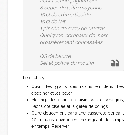
Pour l'accompagnement :
8 cèpes de taille moyenne
15 cl de crème liquide
15 cl de lait
1 pincée de curry de Madras
Quelques cerneaux de noix
grossièrement concassées
QS de beurre
Sel et poivre du moulin
Le chutney :
Ouvrir les grains des raisins en deux. Les
épépiner et les peler.
Mélanger les grains de raisin avec les vinaigres,
l'échalote ciselée et la gelée de coings.
Cuire doucement dans une casserole pendant
20 minutes environ en mélangeant de temps
en temps. Réserver.