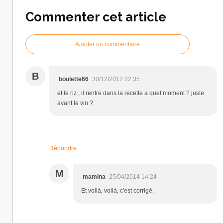
Commenter cet article
Ajouter un commentaire
B
boulette66
30/12/2012 22:35
et le riz , il rentre dans la recette a quel moment ? juste
avant le vin ?
Répondre
M
mamina
25/04/2014 14:24
Et voilà, voilà, c'est corrigé.