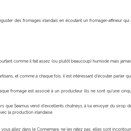
éguster des fromages irlandais en écoutant un fromager-affineur qui
urtant comme il fait assez (ou plutôt beaucoup) humisde mais jamais
artisans, et comme à chaque fois, il est intéressant d'écouter parler q
que fromage est associé à un producteur (ils ne sont qu'une cinqu
lors que Seamus vend d'excellents chutneys, à lui envoyer du sirop d
avec la production irlandaise.
 vous allez dans le Connemara, ne les ratez pas, elles sont incontour