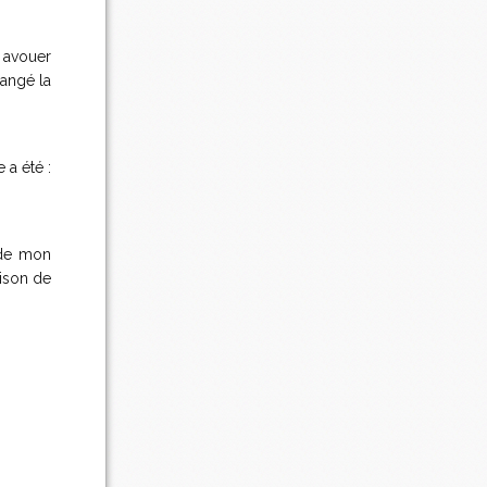
s avouer
mangé la
 a été :
 de mon
aison de