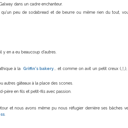
 Galway dans un cadre enchanteur.
e qu'un peu de sodabread et de beurre ou même rien du tout, vo
il y en a eu beaucoup d'autres.
thique à la
Griffin's bakery
... et comme on avit un petit creux (,,!,,)
u autres gâteaux à la place des scones.
ère en fils et petit-fils avec passion.
détour et nous avons même pu nous réfugier derrière ses bâches ve
ess
.