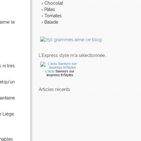
Chocolat
Pâtes
Tomates
 aime le
Balade
L'Express style m'a sélectionnée...
 ni très
L'actu
Saveurs
sur
lexpress.fr/Styles
uelqu'un
articles récents
antaine
e Liège,
nables.