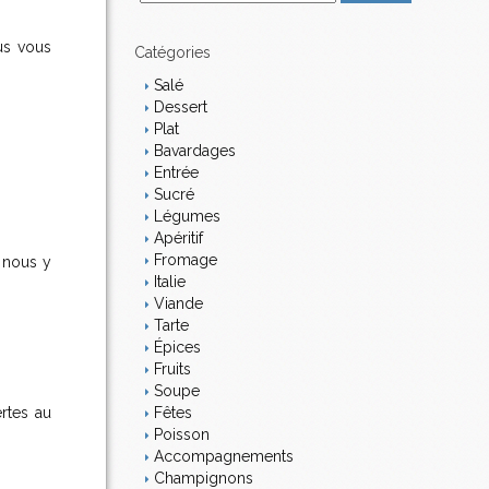
m
a
us vous
i
Catégories
l
Salé
Dessert
Plat
Bavardages
Entrée
Sucré
Légumes
Apéritif
Fromage
, nous y
Italie
Viande
Tarte
Épices
Fruits
Soupe
Fêtes
rtes au
Poisson
Accompagnements
Champignons