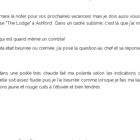
emara (à noter pour vos prochaines vacances) mais je dois aussi vou
se "The Lodge" à Ashford . Dans un cadre sublime, c'est là que j'ai 
ce qui est quand même un comble!
était beurrée ou crémée, j'ai posé la question au chef et sa réponse
 dans une poêle très chaude fait ma polenta selon les indications
elle soit assez fluide puis je l'ai beurrée comme lorsque je fais ma li
rons jaune et rouge cuits à l'étuvée et bien tendres.