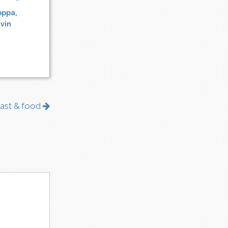
oppa,
 vin
fast & food