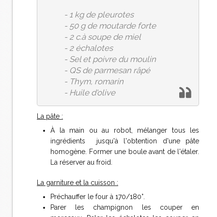
- 1 kg de pleurotes
- 50 g de moutarde forte
- 2 c.à soupe de miel
- 2 échalotes
- Sel et poivre du moulin
- QS de parmesan râpé
- Thym, romarin
- Huile d'olive
La pâte :
À la main ou au robot, mélanger tous les
ingrédients jusqu'à l'obtention d'une pâte
homogène. Former une boule avant de l'étaler.
La réserver au froid.
La garniture et la cuisson :
Préchauffer le four à 170/180°.
Parer les champignon les couper en