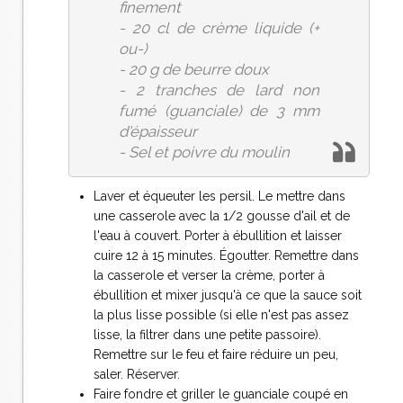
finement
- 20 cl de crème liquide (+
ou-)
- 20 g de beurre doux
- 2 tranches de lard non
fumé (guanciale) de 3 mm
d'épaisseur
- Sel et poivre du moulin
Laver et équeuter les persil. Le mettre dans
une casserole avec la 1/2 gousse d'ail et de
l'eau à couvert. Porter à ébullition et laisser
cuire 12 à 15 minutes. Égoutter. Remettre dans
la casserole et verser la crème, porter à
ébullition et mixer jusqu'à ce que la sauce soit
la plus lisse possible (si elle n'est pas assez
lisse, la filtrer dans une petite passoire).
Remettre sur le feu et faire réduire un peu,
saler. Réserver.
Faire fondre et griller le guanciale coupé en