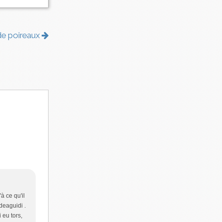
de poireaux
à ce qu'il
deaguidi .
 eu tors,