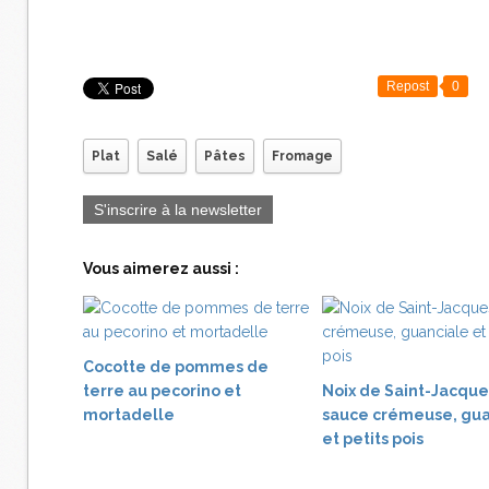
Repost
0
Plat
Salé
Pâtes
Fromage
S'inscrire à la newsletter
Vous aimerez aussi :
Cocotte de pommes de
terre au pecorino et
Noix de Saint-Jacque
mortadelle
sauce crémeuse, gua
et petits pois