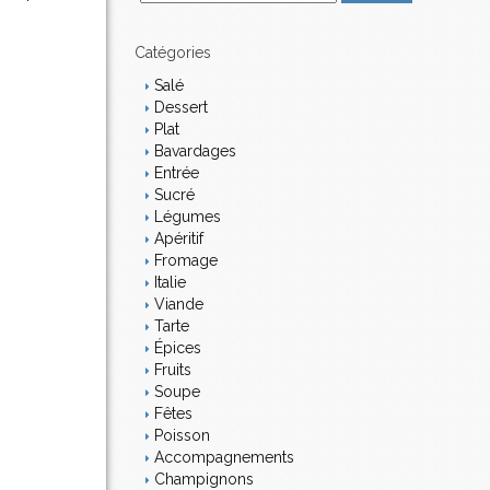
m
a
i
Catégories
l
Salé
Dessert
Plat
Bavardages
Entrée
Sucré
Légumes
Apéritif
Fromage
Italie
Viande
Tarte
Épices
Fruits
Soupe
Fêtes
Poisson
Accompagnements
Champignons