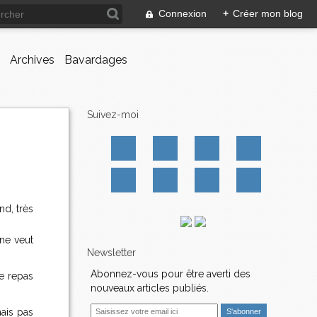
Connexion
+
Créer mon blog
Archives
Bavardages
Suivez-moi
nd, très
 ne veut
Newsletter
Abonnez-vous pour être averti des
le repas
nouveaux articles publiés.
E
mais pas