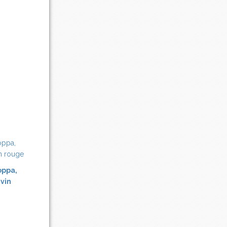
oppa,
 vin