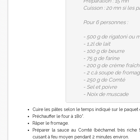
Préparation : 15 mn
Cuisson : 20 mn si les p
Pour 6 personnes :
- 500 g de rigatoni ou m
- 1,2l de lait
- 100 g de beurre
- 75 g de farine
- 200 g de crème fraîch
- 2 c.à soupe de fromage
- 250 g de Comté
- Sel et poivre
- Noix de muscade
Cuire les pâtes selon le temps indiqué sur le paquet
Préchauffer le four à 180°.
Râper le fromage.
Préparer la sauce au Comté (béchamel très riche !)
cuisant à feu moyen pendant 2 minutes environ.