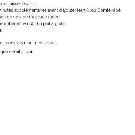
r et laisser épaissir.
2 minutes supplémentaires avant d'ajouter les3/4 du Comté râpé.
n peu de noix de muscade râpée.
nrober et remplir un plat à gratin.
r.
es convives n'ont rien laissé !
ue c'était si bon !