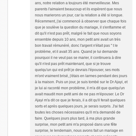
ans, notre relation a toujours été merveilleuse. Mes
parents l'aimaient beaucoup et ils espèrent que nous
nous marierons un jour, car la relation a été si longue.
Récemment, j'ai commencé à observer que chaque fois
que je soulève la question du mariage, il s'enflamme et
dit qu'il n'est pas prêt, malgré le fait que nous soyons
ensemble depuis 10 ans, mon petit ami avait un très
bon travail rémunéré, donc l'argent n'était pas '' t le
problème, et il avait 35 ans. Quand je lui demande
pourquoi il ne veut pas se marier, il continuera à dire
qu'il n'est pas prêt maintenant, que si je trouve
quelqu'un qui est prêt je devrais l'épouser, ses mots
m'ont vraiment brisé, j'étais en larmes pendant des jours
à la maison. Puis un jour, je suis tombé sur le Dr Ajayi, et
je lui ai raconté mon problème, il m'a dit que quelqu'un
avait maudit mon petit ami de ne pas m'épouser. Le Dr
Ajayi m'a dit ce que je ferais, il a dit qu'il ferait quelques
sorts et après quelques jours, je serais surpris. J'ai fait
toutes les choses nécessaires qu'il m'a demandé de
faire. Quelques jours plus tard, à ma plus grande
surprise, mon petit ami m'a proposé dans une fête
surprise, le lendemain, nous avons fait un mariage en