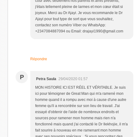
cour avec seulement nos parents et amis présents,
j'étais tellement pleine de larmes et mon cœur était si
joyeux. Merci au Dr Ajayi. Je vous recommande le Dr
Ajayi pour tout type de sort que vous souhaitez,
contactez son numéro Viber ou WhatsApp:
+2347084887094 ou Email: drajayi1990@gmail.com
Répondre
P
Petra Saula
29/04/2020 01:57
MON HISTOIRE ICI EST RÉEL ET VÉRITABLE. Je suis
ici pour témoigner de Great Man qui m'a ramené mon
homme quand il a rompu avec moi à cause d'une autre
femme qu'il a rencontrée sur son lieu de travail. J'ai
essayé d'obtenir de l'aide de nombreux endroits et
sources pour ramener mon homme mais rien n'a
fonctionné mais quand j'ai contacté le Dr Ilekhojie, il m'a
fait sourire à nouveau en me ramenant mon homme
avec ses pouvoirs spéciaux .. Si vous rencontrez des