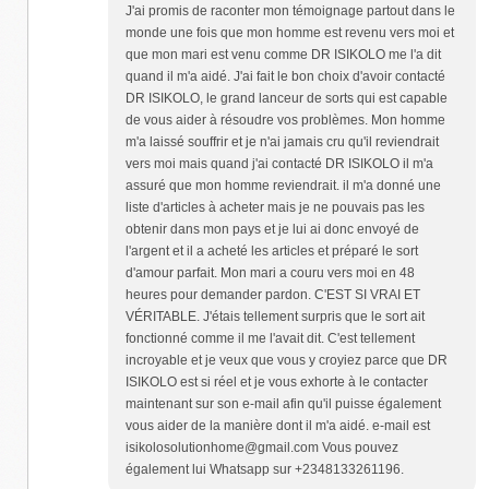
J'ai promis de raconter mon témoignage partout dans le
monde une fois que mon homme est revenu vers moi et
que mon mari est venu comme DR ISIKOLO me l'a dit
quand il m'a aidé. J'ai fait le bon choix d'avoir contacté
DR ISIKOLO, le grand lanceur de sorts qui est capable
de vous aider à résoudre vos problèmes. Mon homme
m'a laissé souffrir et je n'ai jamais cru qu'il reviendrait
vers moi mais quand j'ai contacté DR ISIKOLO il m'a
assuré que mon homme reviendrait. il m'a donné une
liste d'articles à acheter mais je ne pouvais pas les
obtenir dans mon pays et je lui ai donc envoyé de
l'argent et il a acheté les articles et préparé le sort
d'amour parfait. Mon mari a couru vers moi en 48
heures pour demander pardon. C'EST SI VRAI ET
VÉRITABLE. J'étais tellement surpris que le sort ait
fonctionné comme il me l'avait dit. C'est tellement
incroyable et je veux que vous y croyiez parce que DR
ISIKOLO est si réel et je vous exhorte à le contacter
maintenant sur son e-mail afin qu'il puisse également
vous aider de la manière dont il m'a aidé. e-mail est
isikolosolutionhome@gmail.com Vous pouvez
également lui Whatsapp sur +2348133261196.