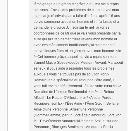
témoignage a un grand Mr grâce a qui ma vie a repris
son sens . J'avais des problèmes de couple avec mon
mari car je n'arrivais pas a faire d'enfants après 16 ans
de vie commune avec mon homme et il m'a laissé et a
demandé le divorce .Un soir sur le net j'ai vu les
coordonnées de ce Mr que je vais vous présenté par la
suite qui m'a rapidement faire revenir mon homme et
avec ces médicament traditionnels j'ai maintenant 2
merveilleuses filles et un garçon avec mon homme .<br
/> Cet homme grâce auquel ma vie a repris son sens
s'appel Maître Gbedekpogbe Médium, Voyant, Marabout
sérieux, il vous aide à résoudre tous les problèmes
auxquels vous ne trouvez pas de solution.<br />
Remarquable spécialiste du retour de l’être aimé, il
vous fait revenir définitivement l’élu de votre cœur<br />
Domaine de L'amour Sentimental :<br /> Le Retour
Affectif - Le Retour D'Affection<br /> Amour Perdu ,
Récupérer son Ex - l’Être Aimé - l’Âme Sœur , Se faire
Aimé d'une Personne , Attirer une Personne
(Homme/Femme) par un Sortilège d'amour ou Sort ,<br
/> L'Envoûtement Amoureux/L'entente Sexuel sur une
Personne , Blocages Sentiments Amoureux Perdu ,