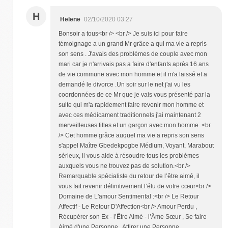
H
Helene
02/10/2020 03:27
Bonsoir a tous<br /> <br /> Je suis ici pour faire
témoignage a un grand Mr grâce a qui ma vie a repris
son sens . J'avais des problèmes de couple avec mon
mari car je n'arrivais pas a faire d'enfants après 16 ans
de vie commune avec mon homme et il m'a laissé et a
demandé le divorce .Un soir sur le net j'ai vu les
coordonnées de ce Mr que je vais vous présenté par la
suite qui m'a rapidement faire revenir mon homme et
avec ces médicament traditionnels j'ai maintenant 2
merveilleuses filles et un garçon avec mon homme .<br
/> Cet homme grâce auquel ma vie a repris son sens
s'appel Maître Gbedekpogbe Médium, Voyant, Marabout
sérieux, il vous aide à résoudre tous les problèmes
auxquels vous ne trouvez pas de solution.<br />
Remarquable spécialiste du retour de l’être aimé, il
vous fait revenir définitivement l’élu de votre cœur<br />
Domaine de L'amour Sentimental :<br /> Le Retour
Affectif - Le Retour D'Affection<br /> Amour Perdu ,
Récupérer son Ex - l’Être Aimé - l’Âme Sœur , Se faire
Aimé d'une Personne , Attirer une Personne