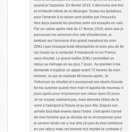
quand je l'appelais. En février 2019, il décrocha une fois
et m'interdit même de le déranger. Toutes les tentatives
pour l'amener à la raison sont soldée par l'insuccès.
Nos deux parents les proches amis ont essayés en vain.
Par un calme après midi du 17 février 2019, alors que je
parcourais les annonce d'un site d'ésotérisme, je
tombais sur l'annonce d'un grand marabout du nom
ZOKLI que j'essayai toute désespérée et avec peu de foi
car j'avais eu a contacter 3 marabouts ici en France
sans résultat. Le grand maître ZOKLI promettait un
retour au ménage en au plus 7 jours . Au premier il me
demande d’espérer un appel avant 72 heures de mon
homme, ce qui se réalisait 48 heures après. Je
l'informais du résultat et il poursuivait ses rituels.Grande
fut ma surprise quand mon mari m’appela de nouveau 4
jours après pour m'annoncer son retour dans 03 jours.
Je ne croyais vraiment pas, mais étonnée j'étais de le
voire à l'aéroport à l'heure et au jour dits. Depuis son
arrivée tout était revenu dans l'ordre. c'est après l'arrivé
de mon homme que je décidai de le récompenser pour
le service rendu car a vrai dire j'ai pas du tout confiance
en ces retour mais cet homme m'a montré le contraire.il