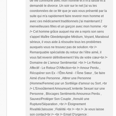
de vie commune avec mon homme et il m'a laissé et a
demandé le divorce .Un soir sur le net j'ai vu les
coordonnées de ce Mr que je vais vous présenté par la
suite qui m'a rapidement faire revenir mon homme et
avec ces médicament traditionnels j'ai maintenant 2
merveilleuses filles et un garçon avec mon homme .<br
/> Cet homme grâce auquel ma vie a repris son sens
s'appel Maître Gbedekpogbe Médium, Voyant, Marabout
sérieux, il vous aide à résoudre tous les problèmes
auxquels vous ne trouvez pas de solution.<br />
Remarquable spécialiste du retour de l’être aimé, il
vous fait revenir définitivement l’élu de votre cœur<br />
Domaine de L'amour Sentimental :<br /> Le Retour
Affectif - Le Retour D'Affection<br /> Amour Perdu ,
Récupérer son Ex - l’Être Aimé - l’Âme Sœur , Se faire
Aimé d'une Personne , Attirer une Personne
(Homme/Femme) par un Sortilège d'amour ou Sort ,<br
/> L'Envoûtement Amoureux/L'entente Sexuel sur une
Personne , Blocages Sentiments Amoureux Perdu ,
Sauvez/Protéger Son Couple , Annulé une
Rupture/Séparation ,<br /> Éloignement
Rivalité/Jalousie ; Fidélité.<br /> <br /> Je vous laisse
son contact<br /> <br /> Email D'urgence :