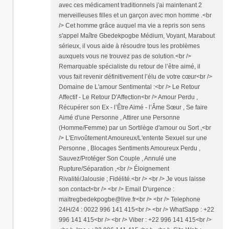
avec ces médicament traditionnels j'ai maintenant 2
merveilleuses filles et un garçon avec mon homme .<br
/> Cet homme grâce auquel ma vie a repris son sens
s'appel Maître Gbedekpogbe Médium, Voyant, Marabout
sérieux, il vous aide à résoudre tous les problèmes
auxquels vous ne trouvez pas de solution.<br />
Remarquable spécialiste du retour de l’être aimé, il
vous fait revenir définitivement l’élu de votre cœur<br />
Domaine de L'amour Sentimental :<br /> Le Retour
Affectif - Le Retour D'Affection<br /> Amour Perdu ,
Récupérer son Ex - l’Être Aimé - l’Âme Sœur , Se faire
Aimé d'une Personne , Attirer une Personne
(Homme/Femme) par un Sortilège d'amour ou Sort ,<br
/> L'Envoûtement Amoureux/L'entente Sexuel sur une
Personne , Blocages Sentiments Amoureux Perdu ,
Sauvez/Protéger Son Couple , Annulé une
Rupture/Séparation ,<br /> Éloignement
Rivalité/Jalousie ; Fidélité.<br /> <br /> Je vous laisse
son contact<br /> <br /> Email D'urgence :
maitregbedekpogbe@live.fr<br /> <br /> Telephone
24H/24 : 0022 996 141 415<br /> <br /> WhatSapp : +22
996 141 415<br /> <br /> Viber : +22 996 141 415<br />