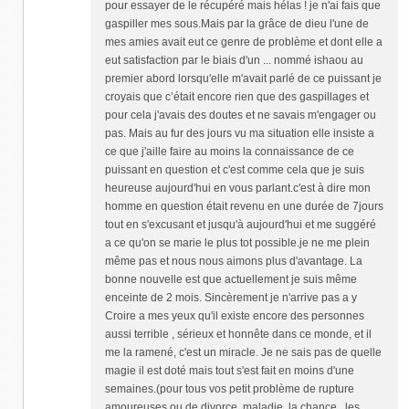
pour essayer de le récupéré mais hélas ! je n'ai fais que
gaspiller mes sous.Mais par la grâce de dieu l'une de
mes amies avait eut ce genre de problème et dont elle a
eut satisfaction par le biais d'un ... nommé ishaou au
premier abord lorsqu'elle m'avait parlé de ce puissant je
croyais que c’était encore rien que des gaspillages et
pour cela j'avais des doutes et ne savais m'engager ou
pas. Mais au fur des jours vu ma situation elle insiste a
ce que j'aille faire au moins la connaissance de ce
puissant en question et c'est comme cela que je suis
heureuse aujourd'hui en vous parlant.c'est à dire mon
homme en question était revenu en une durée de 7jours
tout en s'excusant et jusqu'à aujourd'hui et me suggéré
a ce qu'on se marie le plus tot possible.je ne me plein
même pas et nous nous aimons plus d'avantage. La
bonne nouvelle est que actuellement je suis même
enceinte de 2 mois. Sincèrement je n'arrive pas a y
Croire a mes yeux qu'il existe encore des personnes
aussi terrible , sérieux et honnête dans ce monde, et il
me la ramené, c'est un miracle. Je ne sais pas de quelle
magie il est doté mais tout s'est fait en moins d'une
semaines.(pour tous vos petit problème de rupture
amoureuses ou de divorce ,maladie ,la chance , les