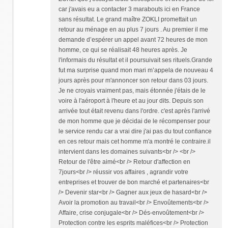
car j'avais eu a contacter 3 marabouts ici en France
sans résultat. Le grand maître ZOKLI promettait un
retour au ménage en au plus 7 jours . Au premier il me
demande d’espérer un appel avant 72 heures de mon
homme, ce qui se réalisait 48 heures après. Je
l'informais du résultat et il poursuivait ses rituels.Grande
fut ma surprise quand mon mari m’appela de nouveau 4
jours après pour m'annoncer son retour dans 03 jours.
Je ne croyais vraiment pas, mais étonnée j'étais de le
voire à l'aéroport à l'heure et au jour dits. Depuis son
arrivée tout était revenu dans l'ordre. c'est après l'arrivé
de mon homme que je décidai de le récompenser pour
le service rendu car a vrai dire j'ai pas du tout confiance
en ces retour mais cet homme m'a montré le contraire.il
intervient dans les domaines suivants<br /> <br />
Retour de l'être aimé<br /> Retour d'affection en
7jours<br /> réussir vos affaires , agrandir votre
entreprises et trouver de bon marché et partenaires<br
/> Devenir star<br /> Gagner aux jeux de hasard<br />
Avoir la promotion au travail<br /> Envoûtements<br />
Affaire, crise conjugale<br /> Dés-envoûtement<br />
Protection contre les esprits maléfices<br /> Protection