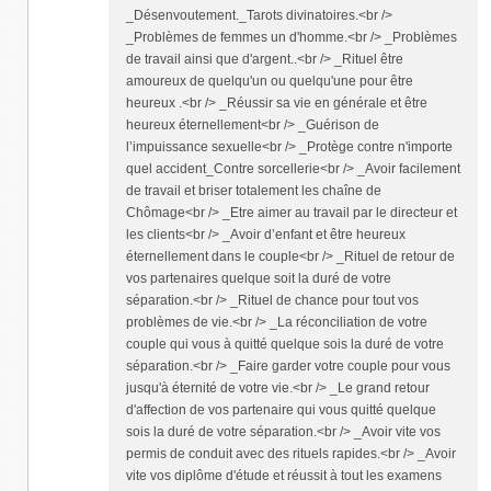
_Désenvoutement._Tarots divinatoires.<br />
_Problèmes de femmes un d'homme.<br /> _Problèmes
de travail ainsi que d'argent..<br /> _Rituel être
amoureux de quelqu'un ou quelqu'une pour être
heureux .<br /> _Réussir sa vie en générale et être
heureux éternellement<br /> _Guérison de
l’impuissance sexuelle<br /> _Protège contre n'importe
quel accident_Contre sorcellerie<br /> _Avoir facilement
de travail et briser totalement les chaîne de
Chômage<br /> _Etre aimer au travail par le directeur et
les clients<br /> _Avoir d’enfant et être heureux
éternellement dans le couple<br /> _Rituel de retour de
vos partenaires quelque soit la duré de votre
séparation.<br /> _Rituel de chance pour tout vos
problèmes de vie.<br /> _La réconciliation de votre
couple qui vous à quitté quelque sois la duré de votre
séparation.<br /> _Faire garder votre couple pour vous
jusqu'à éternité de votre vie.<br /> _Le grand retour
d'affection de vos partenaire qui vous quitté quelque
sois la duré de votre séparation.<br /> _Avoir vite vos
permis de conduit avec des rituels rapides.<br /> _Avoir
vite vos diplôme d'étude et réussit à tout les examens