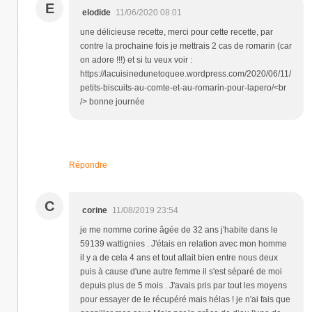
E
elodide
11/06/2020 08:01
une délicieuse recette, merci pour cette recette, par
contre la prochaine fois je mettrais 2 cas de romarin (car
on adore !!!) et si tu veux voir :
https://lacuisinedunetoquee.wordpress.com/2020/06/11/
petits-biscuits-au-comte-et-au-romarin-pour-lapero/<br
/> bonne journée
Répondre
C
corine
11/08/2019 23:54
je me nomme corine âgée de 32 ans j'habite dans le
59139 wattignies . J'étais en relation avec mon homme
il y a de cela 4 ans et tout allait bien entre nous deux
puis à cause d'une autre femme il s'est séparé de moi
depuis plus de 5 mois . J'avais pris par tout les moyens
pour essayer de le récupéré mais hélas ! je n'ai fais que