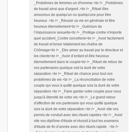
_Problèmes de femmes un d'homme.<br /> _Problèmes
de travail ainsi que d'argent..<br /> _Rituel être
amoureux de quelqu'un ou quelqu'une pour être
heureux .<br /> _Réussir sa vie en générale et être
heureux éternellement<br /> _Guérison de
l’impuissance sexuelle<br /> _Protège contre n'importe
quel accident_Contre sorcellerie<br /> _Avoir facilement
de travail et briser totalement les chaîne de
Chômage<br /> _Etre aimer au travail par le directeur et
les clients<br /> _Avoir d’enfant et être heureux
éternellement dans le couple<br /> _Rituel de retour de
vos partenaires quelque soit la duré de votre
séparation.<br /> _Rituel de chance pour tout vos
problèmes de vie.<br /> _La réconciliation de votre
couple qui vous à quitté quelque sois la duré de votre
séparation.<br /> _Faire garder votre couple pour vous
jusqu'à éternité de votre vie.<br /> _Le grand retour
d'affection de vos partenaire qui vous quitté quelque
sois la duré de votre séparation.<br /> _Avoir vite vos
permis de conduit avec des rituels rapides.<br /> _Avoir
vite vos diplôme d'étude et réussit à tout les examens
d'étude de fin d’année avec des rituels rapide . <br />