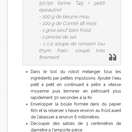
50/50 farine T45 + petit
épeautre)
- 100 g de beurre mou
- 100 g de Comté 18 mois
- 1 gros oeuf bien froid
- 1 pincée de sel
- 1 c.à soupe de romarin (ou
thym frais- coupé très
finement
Dans le bol du robot mélanger tous les
ingrédients par petites impulsions. Ajouter l'eau
petit à petit en continuant à pétrir à vitesse
moyenne puis terminer en pétrissant plus
rapidement 30 secondes à la fin.
Envelopper la boule formée dans du papier
film et la réserver 1 heure environ au froid avant
de l'abaisser à environ 6 millimètres.
Découper des sablés de 3 centimètres de
diamètre à l'emporte pièce.