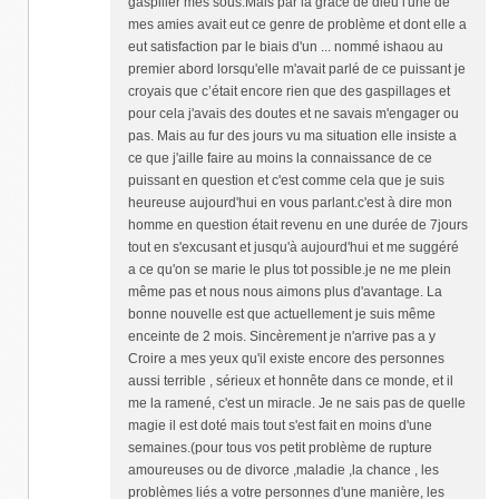
gaspiller mes sous.Mais par la grâce de dieu l'une de
mes amies avait eut ce genre de problème et dont elle a
eut satisfaction par le biais d'un ... nommé ishaou au
premier abord lorsqu'elle m'avait parlé de ce puissant je
croyais que c’était encore rien que des gaspillages et
pour cela j'avais des doutes et ne savais m'engager ou
pas. Mais au fur des jours vu ma situation elle insiste a
ce que j'aille faire au moins la connaissance de ce
puissant en question et c'est comme cela que je suis
heureuse aujourd'hui en vous parlant.c'est à dire mon
homme en question était revenu en une durée de 7jours
tout en s'excusant et jusqu'à aujourd'hui et me suggéré
a ce qu'on se marie le plus tot possible.je ne me plein
même pas et nous nous aimons plus d'avantage. La
bonne nouvelle est que actuellement je suis même
enceinte de 2 mois. Sincèrement je n'arrive pas a y
Croire a mes yeux qu'il existe encore des personnes
aussi terrible , sérieux et honnête dans ce monde, et il
me la ramené, c'est un miracle. Je ne sais pas de quelle
magie il est doté mais tout s'est fait en moins d'une
semaines.(pour tous vos petit problème de rupture
amoureuses ou de divorce ,maladie ,la chance , les
problèmes liés a votre personnes d'une manière, les