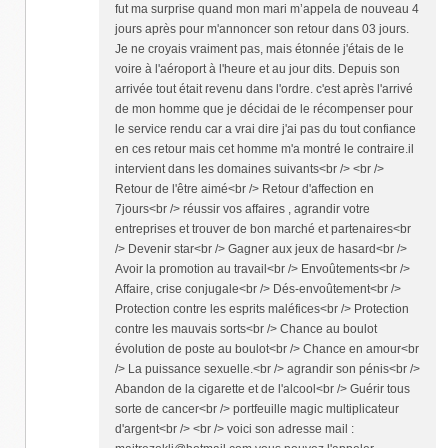
fut ma surprise quand mon mari m’appela de nouveau 4
jours après pour m'annoncer son retour dans 03 jours.
Je ne croyais vraiment pas, mais étonnée j'étais de le
voire à l'aéroport à l'heure et au jour dits. Depuis son
arrivée tout était revenu dans l'ordre. c'est après l'arrivé
de mon homme que je décidai de le récompenser pour
le service rendu car a vrai dire j'ai pas du tout confiance
en ces retour mais cet homme m'a montré le contraire.il
intervient dans les domaines suivants<br /> <br />
Retour de l'être aimé<br /> Retour d'affection en
7jours<br /> réussir vos affaires , agrandir votre
entreprises et trouver de bon marché et partenaires<br
/> Devenir star<br /> Gagner aux jeux de hasard<br />
Avoir la promotion au travail<br /> Envoûtements<br />
Affaire, crise conjugale<br /> Dés-envoûtement<br />
Protection contre les esprits maléfices<br /> Protection
contre les mauvais sorts<br /> Chance au boulot
évolution de poste au boulot<br /> Chance en amour<br
/> La puissance sexuelle.<br /> agrandir son pénis<br />
Abandon de la cigarette et de l'alcool<br /> Guérir tous
sorte de cancer<br /> portfeuille magic multiplicateur
d'argent<br /> <br /> voici son adresse mail :