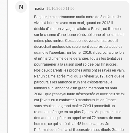
N
nadia
19/10/2020 11:50
Bonjour je me prénomme nadia mère de 3 enfants. Je
vivais à briouze avec mon mari, quand en 2018 il
décida d'aller en voyage d'affaire à Bresil , où il tomba
sur le charme d'une jeune vénézuélienne et ne semblait
même plus rentrer. Ces appels devenaient rares et il
décrochait quelquefois seulement et après du tout plus
quand je l'appelais. En février 2019, il décrocha une fois
et m'interdit même de le déranger. Toutes les tentatives
pour l'amener à la raison sont soldée par l'insuccès.
Nos deux parents les proches amis ont essayés en vain.
Par un calme après midi du 17 février 2019, alors que je
parcourais les annonce d'un site d'ésotérisme, je
tombais sur l'annonce d'un grand marabout du nom
ZOKLI que j'essayai toute désespérée et avec peu de foi
car j'avais eu a contacter 3 marabouts ici en France
sans résultat. Le grand maître ZOKLI promettait un
retour au ménage en au plus 7 jours . Au premier il me
demande d’espérer un appel avant 72 heures de mon
homme, ce qui se réalisait 48 heures après. Je
l'informais du résultat et il poursuivait ses rituels.Grande