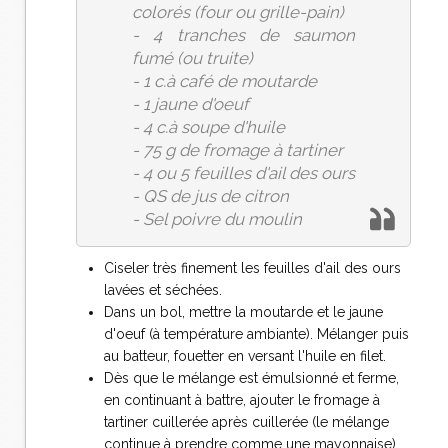
colorés (four ou grille-pain)
- 4 tranches de saumon
fumé (ou truite)
- 1 c.à café de moutarde
- 1 jaune d'oeuf
- 4 c.à soupe d'huile
- 75 g de fromage à tartiner
- 4 ou 5 feuilles d'ail des ours
- QS de jus de citron
- Sel poivre du moulin
Ciseler très finement les feuilles d'ail des ours
lavées et séchées.
Dans un bol, mettre la moutarde et le jaune
d'oeuf (à température ambiante). Mélanger puis
au batteur, fouetter en versant l'huile en filet.
Dès que le mélange est émulsionné et ferme,
en continuant à battre, ajouter le fromage à
tartiner cuillerée après cuillerée (le mélange
continue à prendre comme une mayonnaise).