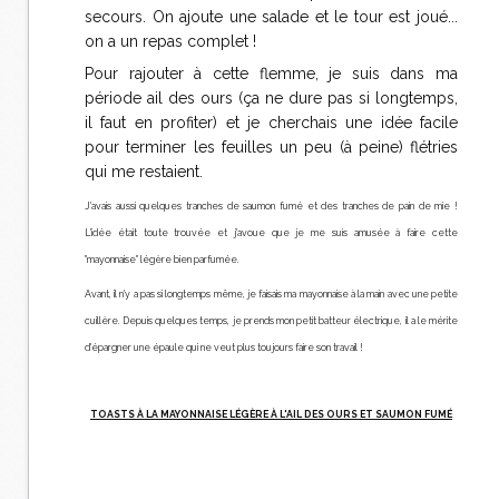
secours. On ajoute une salade et le tour est joué...
on a un repas complet !
Pour rajouter à cette flemme, je suis dans ma
période ail des ours (ça ne dure pas si longtemps,
il faut en profiter) et je cherchais une idée facile
pour terminer les feuilles un peu (à peine) flétries
qui me restaient.
J'avais aussi quelques tranches de saumon fumé et des tranches de pain de mie !
L'idée était toute trouvée et j'avoue que je me suis amusée à faire cette
"mayonnaise" légère bien parfumée.
Avant, il n'y a pas si longtemps même, je faisais ma mayonnaise à la main avec une petite
cuillère. Depuis quelques temps, je prends mon petit batteur électrique, il a le mérite
d'épargner une épaule qui ne veut plus toujours faire son travail !
TOASTS À LA MAYONNAISE LÉGÈRE À L'AIL DES OURS ET SAUMON FUMÉ