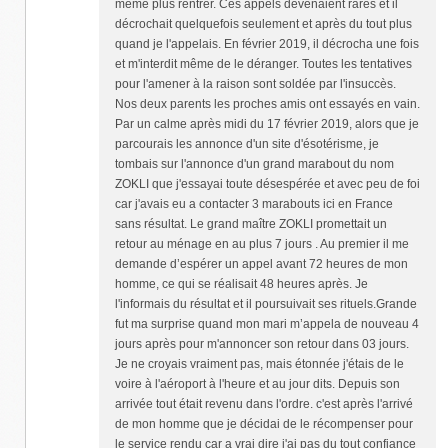
même plus rentrer. Ces appels devenaient rares et il
décrochait quelquefois seulement et après du tout plus
quand je l'appelais. En février 2019, il décrocha une fois
et m'interdit même de le déranger. Toutes les tentatives
pour l'amener à la raison sont soldée par l'insuccès.
Nos deux parents les proches amis ont essayés en vain.
Par un calme après midi du 17 février 2019, alors que je
parcourais les annonce d'un site d'ésotérisme, je
tombais sur l'annonce d'un grand marabout du nom
ZOKLI que j'essayai toute désespérée et avec peu de foi
car j'avais eu a contacter 3 marabouts ici en France
sans résultat. Le grand maître ZOKLI promettait un
retour au ménage en au plus 7 jours . Au premier il me
demande d’espérer un appel avant 72 heures de mon
homme, ce qui se réalisait 48 heures après. Je
l'informais du résultat et il poursuivait ses rituels.Grande
fut ma surprise quand mon mari m’appela de nouveau 4
jours après pour m'annoncer son retour dans 03 jours.
Je ne croyais vraiment pas, mais étonnée j'étais de le
voire à l'aéroport à l'heure et au jour dits. Depuis son
arrivée tout était revenu dans l'ordre. c'est après l'arrivé
de mon homme que je décidai de le récompenser pour
le service rendu car a vrai dire j'ai pas du tout confiance