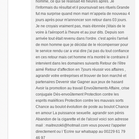
homme, ce qui se réalisait 48 heures après. Je
l'informais du résultat et il poursuivait ses rituels.Grande
fut ma surprise quand mon mari m’appela de nouveau 4
jours après pour m'annoncer son retour dans 03 jours.
Je ne croyais vraiment pas, mais étonnée j'étais de le
voire à l'aéroport à l'heure et au jour dits. Depuis son
arrivée tout était revenu dans l'ordre. c'est après l'arrivé
de mon homme que je décidai de le récompenser pour
le service rendu car a vrai dire j'ai pas du tout confiance
en ces retour mais cet homme m'a montré le contraire.il
intervient dans les domaines suivants Retour de l'être
aimé Retour d'affection en 7jours réussir vos affaires ,
agrandir votre entreprises et trouver de bon marché et
partenaires Devenir star Gagner aux jeux de hasard
Avoir la promotion au travail Envoûtements Affaire, crise
conjugale Dés-envoûtement Protection contre les
esprits maléfices Protection contre les mauvais sorts
Chance au boulot évolution de poste au boulot Chance
en amour La puissance sexuelle. agrandir son pénis
Abandon de la cigarette et de l'alcool voici son adresse
mail : maitrezokli@hotmail.com vous pouvez l'appeler
directement ou l 'Ecrire sur whatsapp au 00229 61 79
46 97