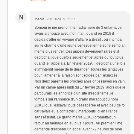
N
nadia
29/10/2019 15:27
Bonjour je me prénomme nadia mère de 3 enfants. Je
vivais à briouze avec mon mari, quand en 2018 il
décida d'aller en voyage d'affaire à Bresil , où il tomba
sur le charme d'une jeune vénézuélienne et ne semblait
même plus rentrer. Ces appels devenaient rares et il
décrochait quelquefois seulement et après du tout plus
quand je l'appelais. En février 2019, il décrocha une fois
et m'interdit même de le déranger. Toutes les tentatives
pour l'amener à la raison sont soldée par l'insuccès.
Nos deux parents les proches amis ont essayés en vain.
Par un calme après midi du 17 février 2019, alors que je
parcourais les annonce d'un site d'ésotérisme, je
tombais sur l'annonce d'un grand marabout du nom
ZOKLI que j'essayai toute désespérée et avec peu de foi
car j'avais eu a contacter 3 marabouts ici en France
sans résultât. Le grand maître ZOKLI promettait un
retour au ménage en au plus 7 jours . Au premier il me
demande d’espérer un appel avant 72 heures de mon