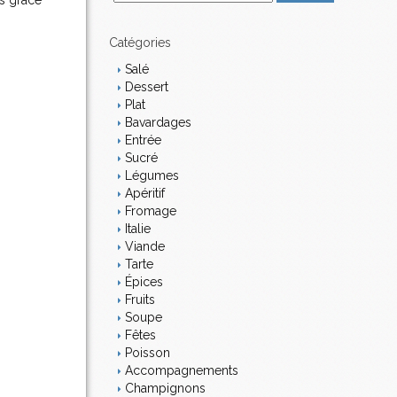
es grâce
m
a
i
Catégories
l
Salé
Dessert
Plat
Bavardages
Entrée
Sucré
Légumes
Apéritif
Fromage
Italie
Viande
Tarte
Épices
Fruits
Soupe
Fêtes
Poisson
Accompagnements
Champignons