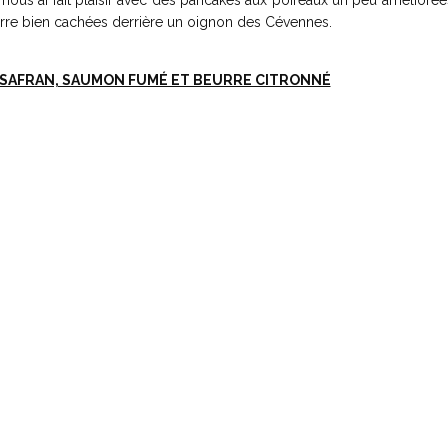
 nous ai fait plaisir avec des pancakes aux poireaux un peu amélioré
erre bien cachées derrière un oignon des Cévennes.
 SAFRAN, SAUMON FUMÉ ET BEURRE CITRONNÉ