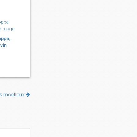
oppa,
 vin
ts moelleux