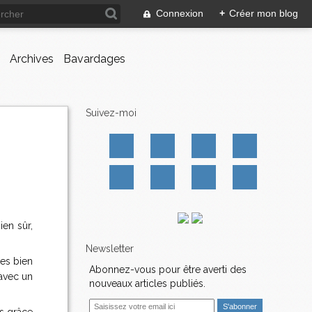
Connexion
+
Créer mon blog
Archives
Bavardages
Suivez-moi
ien sûr,
Newsletter
pes bien
Abonnez-vous pour être averti des
avec un
nouveaux articles publiés.
E