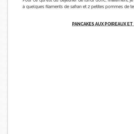
Pour ce qui est du déjeuner de lundi donc, finalement, je
à quelques filaments de safran et 2 petites pommes de t
PANCAKES AUX POIREAUX ET