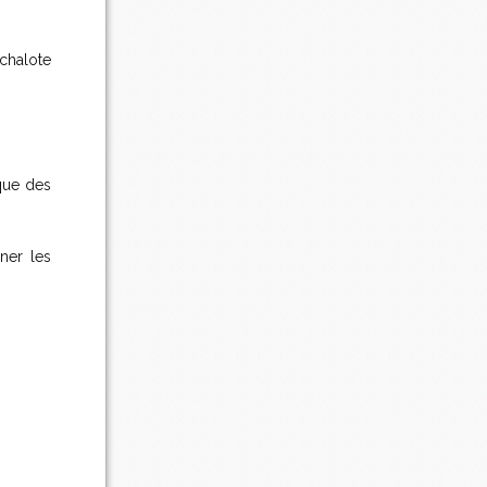
échalote
sque des
ner les