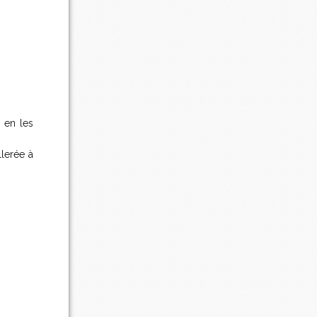
r en les
llerée à