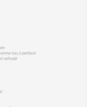
lée
enne (ou 2 petites)
t refroidi
 :