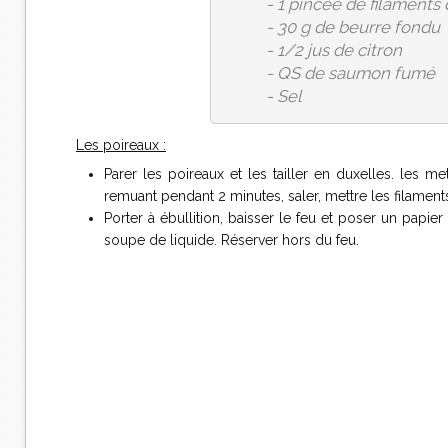
- 1 pincée de filaments 
- 30 g de beurre fondu
- 1/2 jus de citron
- QS de saumon fumé
- Sel
Les poireaux :
Parer les poireaux et les tailler en duxelles. les m
remuant pendant 2 minutes, saler, mettre les filaments
Porter à ébullition, baisser le feu et poser un papier
soupe de liquide. Réserver hors du feu.