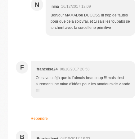
N
nina
16/12/2017 12:09
Bonjour MAMADou DUCOSS !!! trop de fautes
pour que cela soit vrai. et tu sais les toubabs se
torchent avec la sorcellerie primitive
F
francoise24
08/10/2017 20:58
On savait déjà que tu l'aimais beaucoup !!! mais c'est
surement une mine d'idées pour les amateurs de viande
!!!!
Répondre
B
Bernieshoot
04/10/2017 18:33