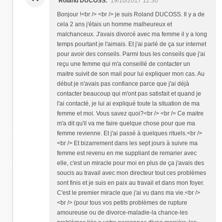
Roland DUCOSS.
19/10/2017 12:30
Bonjour !<br /> <br /> je suis Roland DUCOSS. Il y a de
cela 2 ans j'étais un homme malheureux et
malchanceux. J'avais divorcé avec ma femme il y a long
temps pourtant je l'aimais. Et j'ai parlé de ça sur internet
pour avoir des conseils. Parmi tous les conseils que j'ai
reçu une femme qui m'a conseillé de contacter un
maitre suivit de son mail pour lui expliquer mon cas. Au
début je n'avais pas confiance parce que j'ai déjà
contacter beaucoup qui m'ont pas satisfait et quand je
l'ai contacté, je lui ai expliqué toute la situation de ma
femme et moi. Vous savez quoi?<br /> <br /> Ce maitre
m'a dit qu'il va me faire quelque chose pour que ma
femme revienne. Et j'ai passé à quelques rituels.<br />
<br /> Et bizarrement dans les sept jours à suivre ma
femme est revenu en me suppliant de remarier avec
elle, c'est un miracle pour moi en plus de ça j'avais des
soucis au travail avec mon directeur tout ces problèmes
sont finis et je suis en paix au travail et dans mon foyer.
C'est le premier miracle que j'ai vu dans ma vie.<br />
<br /> (pour tous vos petits problèmes de rupture
amoureuse ou de divorce-maladie-la chance-les