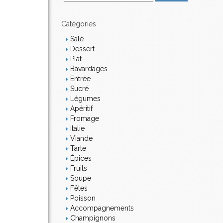
m
a
i
Catégories
l
Salé
Dessert
Plat
Bavardages
Entrée
Sucré
Légumes
Apéritif
Fromage
Italie
Viande
Tarte
Épices
Fruits
Soupe
Fêtes
Poisson
Accompagnements
Champignons