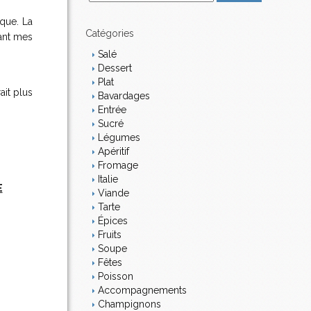
m
a
ique. La
i
Catégories
sant mes
l
Salé
Dessert
Plat
ait plus
Bavardages
Entrée
Sucré
Légumes
Apéritif
Fromage
Italie
E
Viande
Tarte
Épices
Fruits
Soupe
Fêtes
Poisson
Accompagnements
Champignons