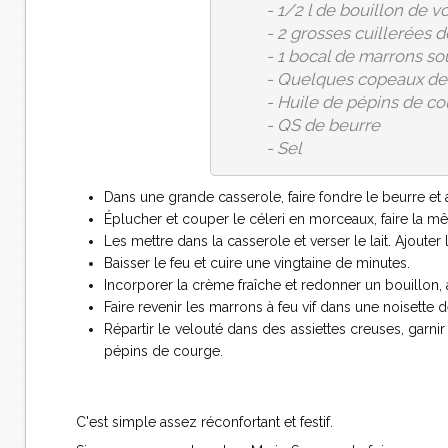
- 1/2 l de bouillon de v
- 2 grosses cuillerées 
- 1 bocal de marrons so
- Quelques copeaux de f
- Huile de pépins de c
- QS de beurre
- Sel
Dans une grande casserole, faire fondre le beurre et 
Éplucher et couper le céleri en morceaux, faire la m
Les mettre dans la casserole et verser le lait. Ajouter
Baisser le feu et cuire une vingtaine de minutes.
Incorporer la crème fraîche et redonner un bouillon, 
Faire revenir les marrons à feu vif dans une noisette 
Répartir le velouté dans des assiettes creuses, garn
pépins de courge.
C'est simple assez réconfortant et festif.