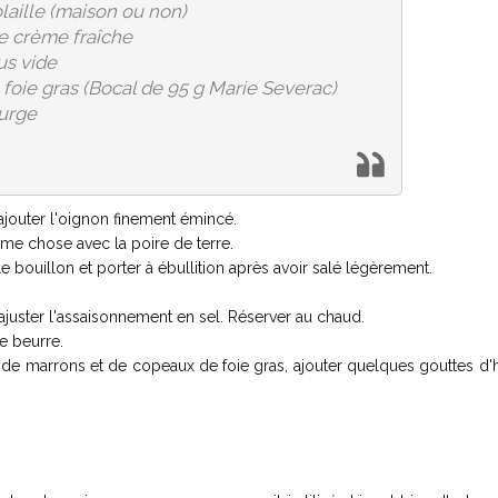
olaille (maison ou non)
de crème fraîche
us vide
oie gras (Bocal de 95 g Marie Severac)
ourge
ajouter l'oignon finement émincé.
ême chose avec la poire de terre.
 le bouillon et porter à ébullition après avoir salé légèrement.
ajuster l'assaisonnement en sel. Réserver au chaud.
de beurre.
ir de marrons et de copeaux de foie gras, ajouter quelques gouttes d'