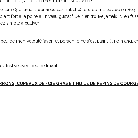
liser puisque j'ai acheté mes marrons sous vide !
es de terre (gentiment données par Isabelle) lors de ma balade en Belg
nt fort à la poire au niveau gustatif. Je n'en trouve jamais ici en fai
ez simple à cultiver !
n peu de mon velouté favori et personne ne s'est plaint (il ne manquer
z festive avec peu de travail.
ARRONS, COPEAUX DE FOIE GRAS ET HUILE DE PÉPINS DE COURG