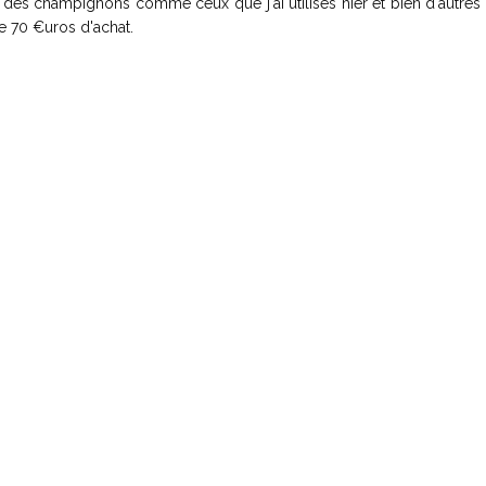
es champignons comme ceux que j'ai utilisés hier et bien d'autres
e 70 €uros d'achat.