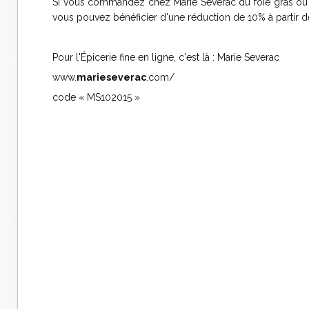
Si vous commandez chez Marie Severac du foie gras ou d
vous pouvez bénéficier d'une réduction de 10% à partir d
Pour l'Épicerie fine en ligne, c'est là : Marie Severac
www.
marieseverac
.com/
code « MS102015 »