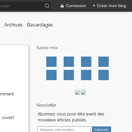
Connexion
+
Créer mon blog
Archives
Bavardages
Suivez-moi
remment
Newsletter
Abonnez-vous pour être averti des
i ouvert
nouveaux articles publiés.
E