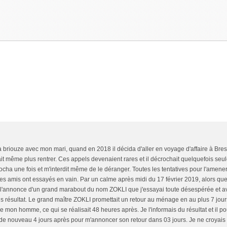
riouze avec mon mari, quand en 2018 il décida d'aller en voyage d'affaire à Bresil
t même plus rentrer. Ces appels devenaient rares et il décrochait quelquefois seu
rocha une fois et m'interdit même de le déranger. Toutes les tentatives pour l'amener
es amis ont essayés en vain. Par un calme après midi du 17 février 2019, alors que
ur l'annonce d'un grand marabout du nom ZOKLI que j'essayai toute désespérée et 
ns résultat. Le grand maître ZOKLI promettait un retour au ménage en au plus 7 jour
on homme, ce qui se réalisait 48 heures après. Je l'informais du résultat et il po
de nouveau 4 jours après pour m'annoncer son retour dans 03 jours. Je ne croyais