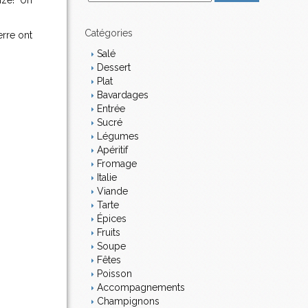
nzé! Un
m
a
i
Catégories
erre ont
l
Salé
Dessert
Plat
Bavardages
Entrée
Sucré
Légumes
Apéritif
Fromage
Italie
Viande
Tarte
Épices
Fruits
Soupe
Fêtes
Poisson
Accompagnements
Champignons