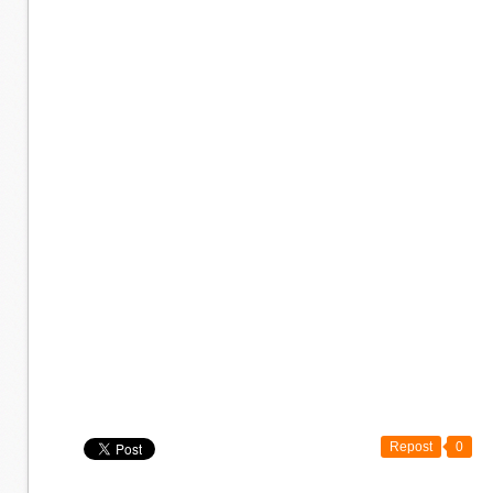
Repost
0