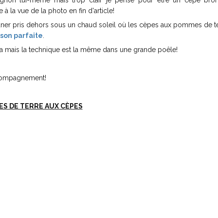
pignon lui-même mais trop clair je pense pour être un cèpe bro
la vue de la photo en fin d'article!
euner pris dehors sous un chaud soleil où les cèpes aux pommes de t
sson parfaite
.
cha mais la technique est la même dans une grande poêle!
accompagnement!
S DE TERRE AUX CÈPES