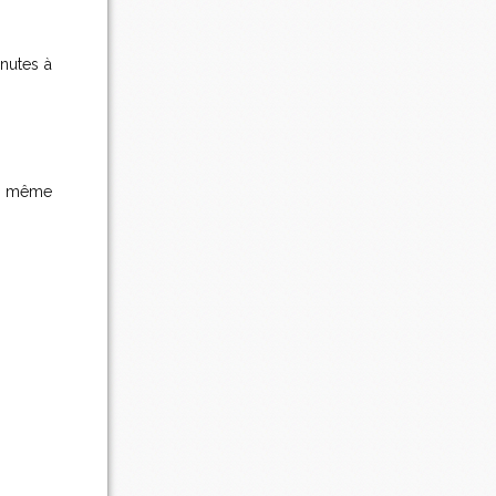
inutes à
en même