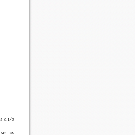
.
és d'1/2
rser les