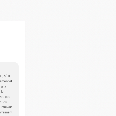
 , où il
lement et
 à la
 je
avec peu
s . Au
ursuivait
 vraiment