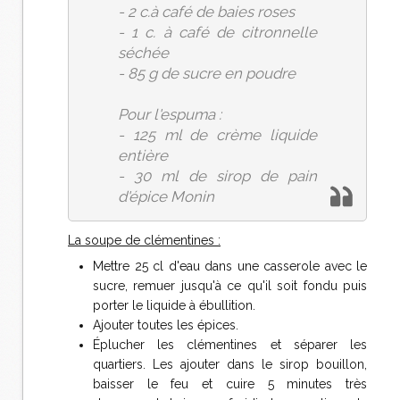
- 2 c.à café de baies roses
- 1 c. à café de citronnelle
séchée
- 85 g de sucre en poudre
Pour l'espuma :
- 125 ml de crème liquide
entière
- 30 ml de sirop de pain
d'épice Monin
La soupe de clémentines :
Mettre 25 cl d'eau dans une casserole avec le
sucre, remuer jusqu'à ce qu'il soit fondu puis
porter le liquide à ébullition.
Ajouter toutes les épices.
Éplucher les clémentines et séparer les
quartiers. Les ajouter dans le sirop bouillon,
baisser le feu et cuire 5 minutes très