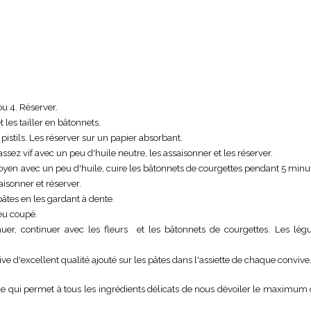
ou 4. Réserver.
 les tailler en bâtonnets.
 pistils. Les réserver sur un papier absorbant.
ssez vif avec un peu d'huile neutre, les assaisonner et les réserver.
 moyen avec un peu d'huile, cuire les bâtonnets de courgettes pendant 5 minu
saisonner et réserver.
 pâtes en les gardant à dente.
feu coupé.
muer, continuer avec les fleurs et les bâtonnets de courgettes. Les lé
live d'excellent qualité ajouté sur les pâtes dans l'assiette de chaque convive
ce qui permet à tous les ingrédients délicats de nous dévoiler le maximum 