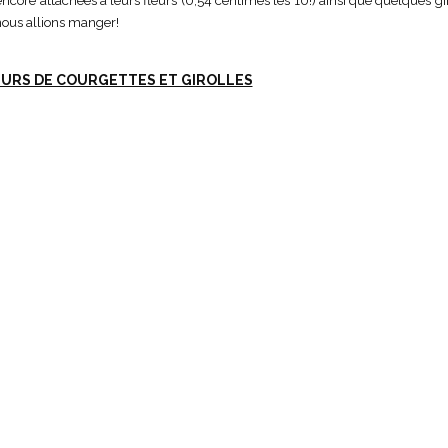
ore attachées à leurs fleurs (0,54 centimes les 10!) ainsi que quelques giro
 nous allions manger!
EURS DE COURGETTES ET GIROLLES