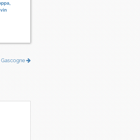
oppa,
 vin
de Gascogne