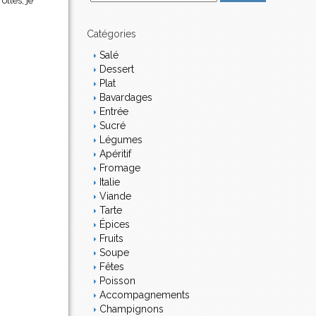
lles, je
m
a
i
Catégories
l
Salé
Dessert
Plat
Bavardages
Entrée
Sucré
Légumes
Apéritif
Fromage
Italie
Viande
Tarte
Épices
Fruits
Soupe
Fêtes
Poisson
Accompagnements
Champignons