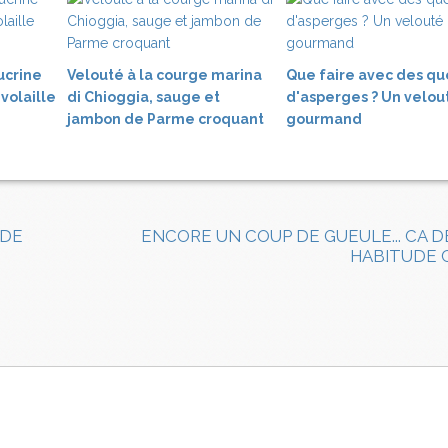
ucrine
Velouté à la courge marina
Que faire avec des q
 volaille
di Chioggia, sauge et
d'asperges ? Un velou
jambon de Parme croquant
gourmand
 DE
ENCORE UN COUP DE GUEULE... CA 
HABITUDE 