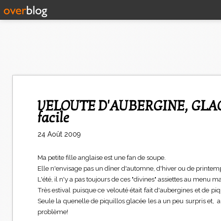
VELOUTE D'AUBERGINE, GLACE PIQUILLOS-RICOTTA, recette light et
facile
24 Août 2009
Ma petite fille anglaise est une fan de soupe.
Elle n'envisage pas un dîner d'automne, d'hiver ou de printemp
L'été, il n'y a pas toujours de ces "divines" assiettes au menu mais
Très estival puisque ce velouté était fait d'aubergines et de pi
Seule la quenelle de piquillos glacée les a un peu surpris et, 
problème!