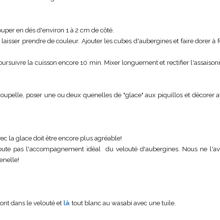
ouper en dés d'environ 1 à 2 cm de côté.
ur laisser prendre de couleur. Ajouter les cubes d'aubergines et faire dorer à
 poursuivre la cuisson encore 10 min. Mixer longuement et rectifier l'assais
coupelle, poser une ou deux quenelles de "glace" aux piquillos et décorer 
c la glace doit être encore plus agréable!
 doute pas l'accompagnement idéal du velouté d'aubergines. Nous ne l'a
enelle!
ont dans le velouté et
là
tout blanc au wasabi avec une tuile
.