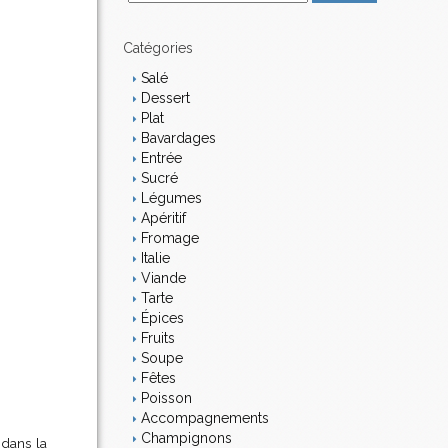
m
a
i
Catégories
l
Salé
Dessert
Plat
Bavardages
Entrée
Sucré
Légumes
Apéritif
Fromage
Italie
Viande
Tarte
Épices
Fruits
Soupe
Fêtes
Poisson
Accompagnements
Champignons
 dans la