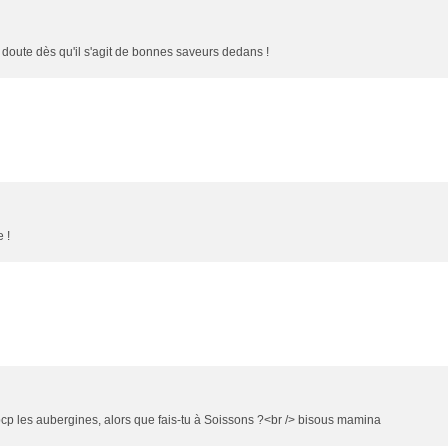
s doute dès qu'il s'agit de bonnes saveurs dedans !
 !
e bcp les aubergines, alors que fais-tu à Soissons ?<br /> bisous mamina