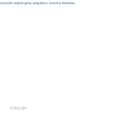
velouté
aubergine
piquillos
ricotta
mamina
Publicité