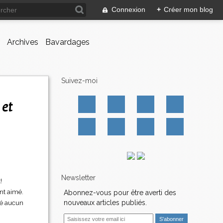
Connexion
+
Créer mon blog
Archives
Bavardages
Suivez-moi
Newsletter
!
ent aimé.
Abonnez-vous pour être averti des
osé aucun
nouveaux articles publiés.
E