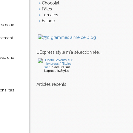
Chocolat
Pâtes
Tomates
Balade
 feu doux
onnement.
L'Express style m'a sélectionnée...
avec une
L'actu
Saveurs
sur
lexpress.fr/Styles
articles récents
vons pas