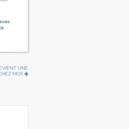
ueues
té
DEVIENT UNE
CHEZ MOI!