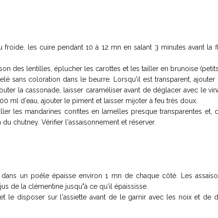
u froide, les cuire pendant 10 à 12 mn en salant 3 minutes avant la f
son des lentilles, éplucher les carottes et les tailler en brunoise (petit
elé sans coloration dans le beurre. Lorsqu'il est transparent, ajouter
outer la cassonade, laisser caraméliser avant de déglacer avec le vin
00 ml d'eau, ajouter le piment et laisser mijoter à feu très doux.
iller les mandarines confites en lamelles presque transparentes et,
 du chutney. Vérifier l'assaisonnement et réserver.
ère dans un poêle épaisse environ 1 mn de chaque côté. Les assaiso
 jus de la clémentine jusqu"à ce qu'il épaississe.
et le disposer sur l'assiette avant de le garnir avec les noix et de