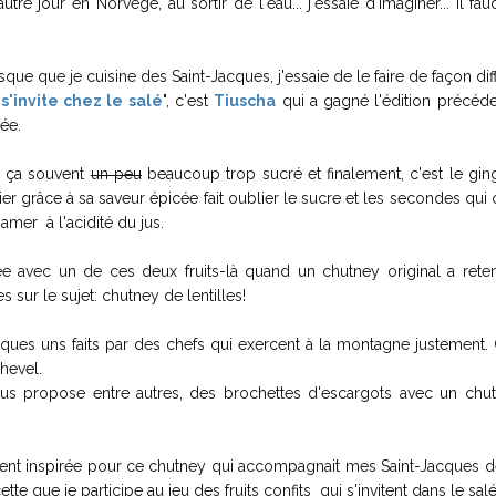
l'autre jour en Norvége, au sortir de l'eau... j'essaie d'imaginer... il fa
ue que je cuisine des Saint-Jacques, j'essaie de le faire de façon dif
s'invite chez le salé
", c'est
Tiuscha
qui a gagné l'édition précéde
lée.
ve ça souvent
un peu
beaucoup trop sucré et finalement, c'est le gi
er grâce à sa saveur épicée fait oublier le sucre et les secondes qui 
amer à l'acidité du jus.
ée avec un de ces deux fruits-là quand un chutney original a ret
sur le sujet: chutney de lentilles!
lques uns faits par des chefs qui exercent à la montagne justement. 
hevel.
l nous propose entre autres, des brochettes d'escargots avec un chu
nt inspirée pour ce chutney qui accompagnait mes Saint-Jacques d
ette que je participe au jeu des fruits confits qui s'invitent dans le salé