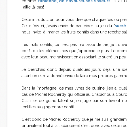
comme
Fabienne, de Savoureuses Saveurs
l'a fait 
j'aille là-bas!
Cette introduction pour vous dire que chaque fois ou presq
Cette fois-ci, j'avais envie de participer au jeu du "
sucré 
nous invite à marier les fruits confits dans une recette sa
Les fruits confits, ce n'est pas ma tasse de thé, je trou
confit ou les clémentines que j'apprécie le plus. Le premi
avec leur peau me ravissent en associant le sucré un peu 
Je cherchais donc depuis quelques jours déjà, une id
attention et m'a donné envie de faire mes propres gammes 
Dans la "montagne" de mes livres de cuisine, j'en ai que
cas de Michel Rocherdy qui officie au Chabichou à Courc
Cuisinier de grand talent si j'en juge par son livre i
lentilles au gingembre confit.
C'est donc de Michel Rocherdy que je me suis grandeme
originale et tout à fait adaptée et c'est donc avec cette rec