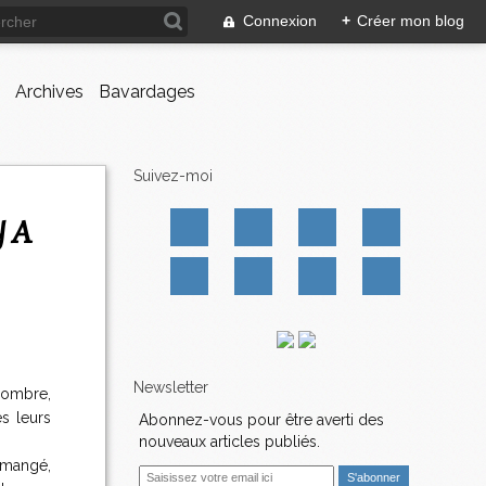
Connexion
+
Créer mon blog
Archives
Bavardages
Suivez-moi
Newsletter
nombre,
s leurs
Abonnez-vous pour être averti des
nouveaux articles publiés.
s mangé,
E