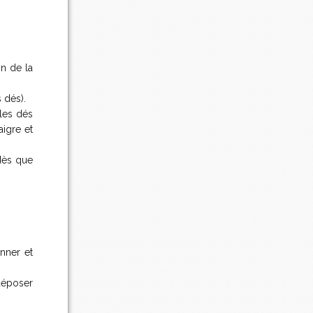
in de la
s dés).
 les dés
aigre et
 dès que
nner et
 déposer