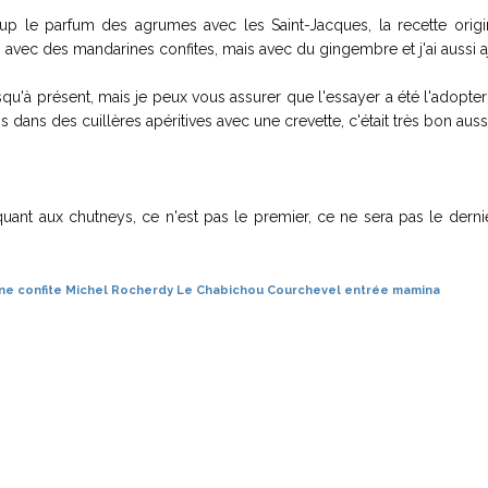
up le parfum des agrumes avec les Saint-Jacques, la recette origi
s avec des mandarines confites, mais avec du gingembre et j'ai aussi a
squ'à présent, mais je peux vous assurer que l'essayer a été l'adopter
is dans des cuillères apéritives avec une crevette, c'était très bon aussi
uant aux chutneys, ce n'est pas le premier, ce ne sera pas le derni
ne confite
Michel Rocherdy
Le Chabichou
Courchevel
entrée
mamina