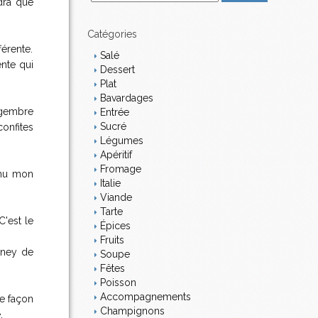
udra que
m
a
i
Catégories
l
férente.
Salé
nte qui
Dessert
Plat
Bavardages
ngembre
Entrée
Sucré
confites
Légumes
Apéritif
Fromage
enu mon
Italie
Viande
Tarte
C'est le
Épices
Fruits
tney de
Soupe
Fêtes
Poisson
Accompagnements
e façon
Champignons
.