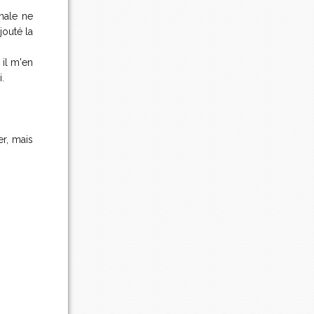
nale ne
jouté la
 il m'en
.
er, mais