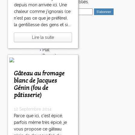
nouveaux articles publiés.
depuis mon arrivée ici. Une
E
chaleur comme j'ignorais (ce
m
n'est pas ce que je préfère),
a
la gentillesse des gens et si...
i
Catégories
l
Lire la suite
Salé
Dessert
Plat
Bavardages
Entrée
Sucré
Gâteau au fromage
Légumes
blanc de Jacques
Apéritif
Fromage
Génin (fou de
Italie
pâtisserie)
Viande
Tarte
12 Septembre 2014
Épices
Parce que ici, c'est épicé,
Fruits
Soupe
parfois même très épicé, je
Fêtes
vous propose ce gâteau
Poisson