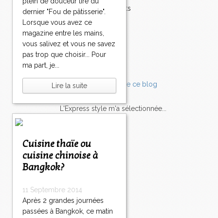
plein de douceur tiré du
Accompagnements
dernier "Fou de pâtisserie".
Champignons
Lorsque vous avez ce
Chocolat
magazine entre les mains,
Pâtes
vous salivez et vous ne savez
Tomates
pas trop que choisir... Pour
Balade
ma part, je...
Lire la suite
L'Express style m'a sélectionnée...
L'actu
Saveurs
sur
lexpress.fr/Styles
Cuisine thaïe ou
cuisine chinoise à
articles récents
Bangkok?
11 Septembre 2014
Après 2 grandes journées
passées à Bangkok, ce matin