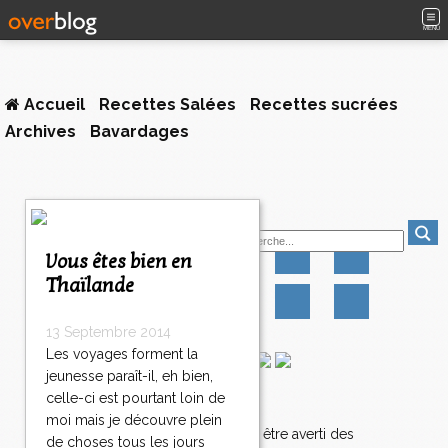
MENU
Accueil
Recettes Salées
Recettes sucrées
Archives
Bavardages
<
Suivez-moi
<
<
Vous êtes bien en
1
Thaïlande
2
3
4
13 Septembre 2014
>
Les voyages forment la
>
jeunesse paraît-il, eh bien,
>
celle-ci est pourtant loin de
Newsletter
moi mais je découvre plein
Abonnez-vous pour être averti des
de choses tous les jours