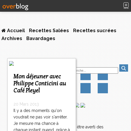
MENU
Accueil
Recettes Salées
Recettes sucrées
Archives
Bavardages
<
Suivez-moi
<
<
Mon déjeuner avec
1
Philippe Conticini au
2
Café Pleyel
3
4
>
20 Mars 2013
>
Il y a des moments qu'on
>
voudrait ne pas voir s'arrêter.
Newsletter
Je mesure ma chance à
Abonnez-vous pour être averti des
chaque instant quand, grâce à