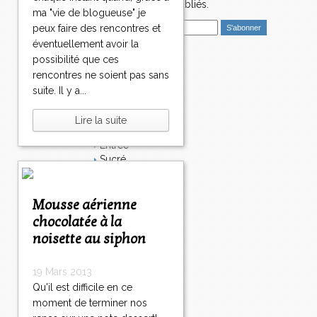
nouveaux articles publiés.
ma "vie de blogueuse" je
E
peux faire des rencontres et
m
éventuellement avoir la
a
possibilité que ces
i
Catégories
rencontres ne soient pas sans
l
Salé
suite. Il y a...
Dessert
Plat
Lire la suite
Bavardages
Entrée
Sucré
Légumes
Apéritif
Fromage
Mousse aérienne
Italie
chocolatée à la
Viande
noisette au siphon
Tarte
Épices
19 Mars 2013
Fruits
Soupe
Qu'il est difficile en ce
Fêtes
moment de terminer nos
Poisson