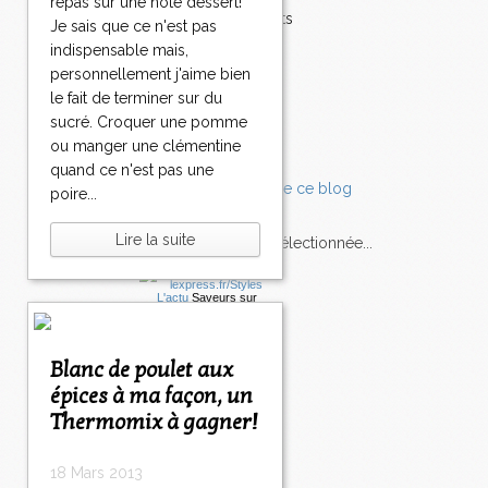
repas sur une note dessert!
Accompagnements
Je sais que ce n'est pas
Champignons
indispensable mais,
Chocolat
personnellement j'aime bien
Pâtes
le fait de terminer sur du
Tomates
sucré. Croquer une pomme
Balade
ou manger une clémentine
quand ce n'est pas une
poire...
Lire la suite
L'Express style m'a sélectionnée...
L'actu
Saveurs
sur
lexpress.fr/Styles
articles récents
Blanc de poulet aux
épices à ma façon, un
Thermomix à gagner!
18 Mars 2013