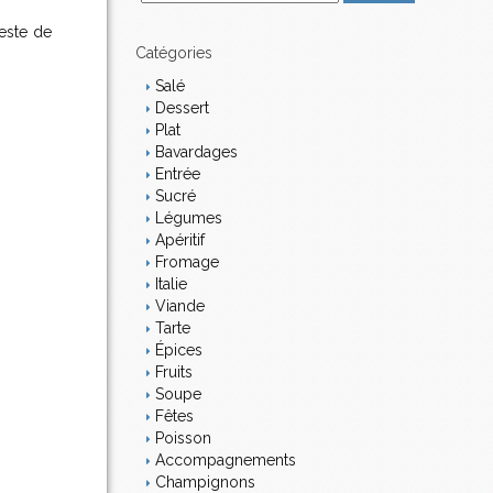
m
reste de
a
i
Catégories
l
Salé
Dessert
Plat
Bavardages
Entrée
Sucré
Légumes
Apéritif
Fromage
Italie
Viande
Tarte
Épices
Fruits
Soupe
Fêtes
Poisson
Accompagnements
Champignons