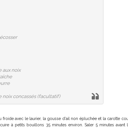
 écosser
e aux noix
raîche
eurre
noix concassés (facultatif)
 froide avec le laurier, la gousse d'ail non épluchée et la carotte c
 cuire à petits bouillons 35 minutes environ. Saler 5 minutes avant l