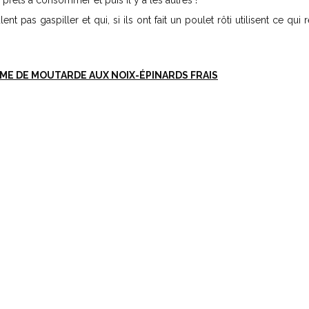
 prêts à consommer et puis il y a les autres !
 pas gaspiller et qui, si ils ont fait un poulet rôti utilisent ce qui 
ME DE MOUTARDE AUX NOIX-ÉPINARDS FRAIS