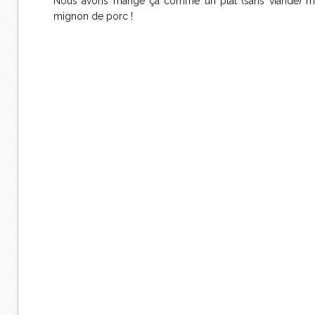
Nous avons mangé ça comme un plat (sans viande) mai
mignon de porc !