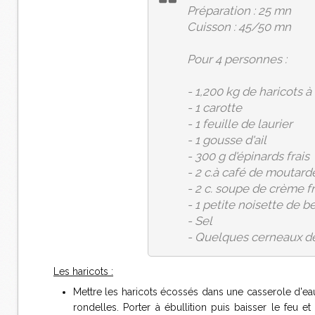
Préparation : 25 mn
Cuisson : 45/50 mn
Pour 4 personnes :
- 1,200 kg de haricots à
- 1 carotte
- 1 feuille de laurier
- 1 gousse d'ail
- 300 g d'épinards frais
- 2 c.à café de moutard
- 2 c. soupe de crème f
- 1 petite noisette de b
- Sel
- Quelques cerneaux de 
Les haricots :
Mettre les haricots écossés dans une casserole d'eau
rondelles. Porter à ébullition puis baisser le feu et