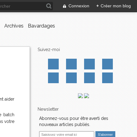
Connexion
+
Créer mon blog
Archives
Bavardages
Suivez-moi
nt aider
Newsletter
e batch
Abonnez-vous pour être averti des
ns votre
nouveaux articles publiés.
E