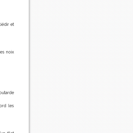
iédir et
les noix
outarde
ord les