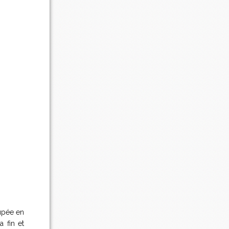
oupée en
a fin et