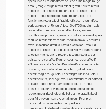
spécialiste du retour affectif de l'être aimé magie rouge
amour, magie rouge retour affectif gratuit, priere retour
affection, retour affectif, retour affectif efficace, retour
affectif , retour affectif puissant, retour affectif qui
fonctionne, retour affectif rapide efficace, retour affectif
serieux Amour et Retour Affectif SANTOS medium avis,
retour affectif serieux, retour affectif avis, travaux
occultes tres puissants, travaux occultes paiement apres
resultat, retour affectif rapide, medium travaux occultes,
travaux occultes gratuits, retour d affection , retour d
affection efficace, retour d affection<br /> forum, retour d
affection magie, priere retour affection, retour affectif
puissant, retour affectif qui fonctionne, retour affectif
efficace retour<br /> affectif rapide efficace, retour affectif
puissant, retour affectif, retour affectif , rituel retour
affectif, magie rouge retour affectif gratuit,<br /> retour
affectif serieux, sortilege retour affectifrituel retour affectif
efficace, rituel d'amour avec photo, rituel d'amour
puissant , rituel<br /> magie blanche amour, magie
rouge amour, rituel retour de l'etre aimé gratuit, rituel
pour faire revenir son ex, sort d'amour. Pour plus
d'information , aller visitez mon petit site:
https://www.rituel-de-retour-affectif-rapide.com<br /> <br