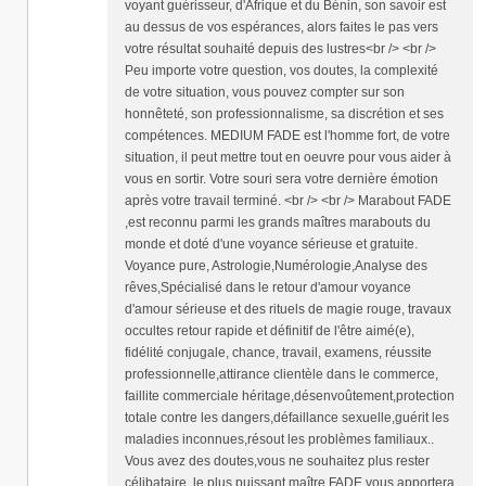
voyant guérisseur, d'Afrique et du Bénin, son savoir est
au dessus de vos espérances, alors faites le pas vers
votre résultat souhaité depuis des lustres<br /> <br />
Peu importe votre question, vos doutes, la complexité
de votre situation, vous pouvez compter sur son
honnêteté, son professionnalisme, sa discrétion et ses
compétences. MEDIUM FADE est l'homme fort, de votre
situation, il peut mettre tout en oeuvre pour vous aider à
vous en sortir. Votre souri sera votre dernière émotion
après votre travail terminé. <br /> <br /> Marabout FADE
,est reconnu parmi les grands maîtres marabouts du
monde et doté d'une voyance sérieuse et gratuite.
Voyance pure, Astrologie,Numérologie,Analyse des
rêves,Spécialisé dans le retour d'amour voyance
d'amour sérieuse et des rituels de magie rouge, travaux
occultes retour rapide et définitif de l'être aimé(e),
fidélité conjugale, chance, travail, examens, réussite
professionnelle,attirance clientèle dans le commerce,
faillite commerciale héritage,désenvoûtement,protection
totale contre les dangers,défaillance sexuelle,guérit les
maladies inconnues,résout les problèmes familiaux..
Vous avez des doutes,vous ne souhaitez plus rester
célibataire, le plus puissant maître FADE vous apportera