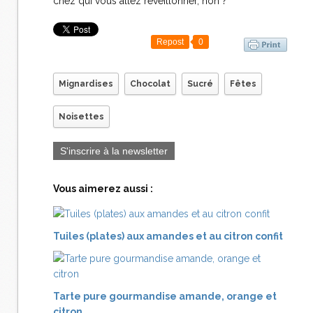
chez qui vous allez réveillonner, non ?
Repost
0
Mignardises
Chocolat
Sucré
Fêtes
Noisettes
S'inscrire à la newsletter
Vous aimerez aussi :
Tuiles (plates) aux amandes et au citron confit
Tarte pure gourmandise amande, orange et
citron