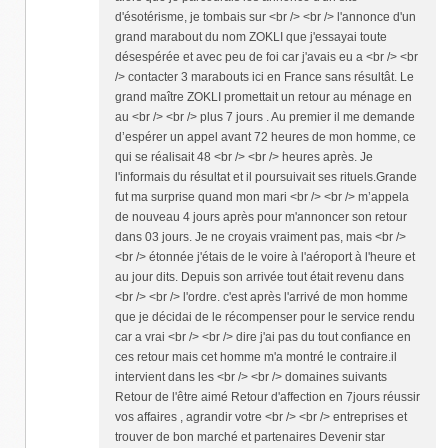
d'ésotérisme, je tombais sur <br /> <br /> l'annonce d'un
grand marabout du nom ZOKLI que j'essayai toute
désespérée et avec peu de foi car j'avais eu a <br /> <br
/> contacter 3 marabouts ici en France sans résultât. Le
grand maître ZOKLI promettait un retour au ménage en
au <br /> <br /> plus 7 jours . Au premier il me demande
d’espérer un appel avant 72 heures de mon homme, ce
qui se réalisait 48 <br /> <br /> heures après. Je
l'informais du résultat et il poursuivait ses rituels.Grande
fut ma surprise quand mon mari <br /> <br /> m’appela
de nouveau 4 jours après pour m'annoncer son retour
dans 03 jours. Je ne croyais vraiment pas, mais <br />
<br /> étonnée j'étais de le voire à l'aéroport à l'heure et
au jour dits. Depuis son arrivée tout était revenu dans
<br /> <br /> l'ordre. c'est après l'arrivé de mon homme
que je décidai de le récompenser pour le service rendu
car a vrai <br /> <br /> dire j'ai pas du tout confiance en
ces retour mais cet homme m'a montré le contraire.il
intervient dans les <br /> <br /> domaines suivants
Retour de l'être aimé Retour d'affection en 7jours réussir
vos affaires , agrandir votre <br /> <br /> entreprises et
trouver de bon marché et partenaires Devenir star