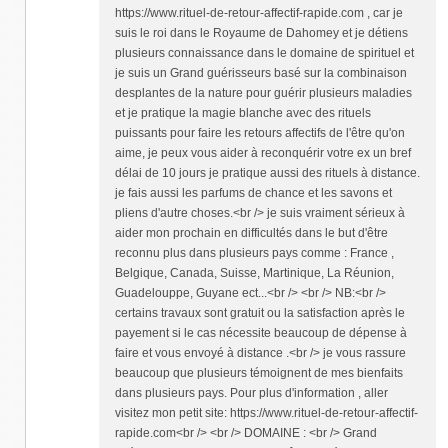
https://www.rituel-de-retour-affectif-rapide.com , car je
suis le roi dans le Royaume de Dahomey et je détiens
plusieurs connaissance dans le domaine de spirituel et
je suis un Grand guérisseurs basé sur la combinaison
desplantes de la nature pour guérir plusieurs maladies
et je pratique la magie blanche avec des rituels
puissants pour faire les retours affectifs de l'être qu'on
aime, je peux vous aider à reconquérir votre ex un bref
délai de 10 jours je pratique aussi des rituels à distance.
je fais aussi les parfums de chance et les savons et
pliens d'autre choses.<br /> je suis vraiment sérieux à
aider mon prochain en difficultés dans le but d'être
reconnu plus dans plusieurs pays comme : France ,
Belgique, Canada, Suisse, Martinique, La Réunion,
Guadelouppe, Guyane ect...<br /> <br /> NB:<br />
certains travaux sont gratuit ou la satisfaction après le
payement si le cas nécessite beaucoup de dépense à
faire et vous envoyé à distance .<br /> je vous rassure
beaucoup que plusieurs témoignent de mes bienfaits
dans plusieurs pays. Pour plus d'information , aller
visitez mon petit site: https://www.rituel-de-retour-affectif-
rapide.com<br /> <br /> DOMAINE : <br /> Grand