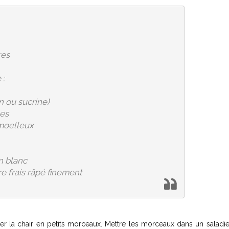
res
 :
n ou sucrine)
es
 moelleux
in blanc
re frais râpé finement
per la chair en petits morceaux. Mettre les morceaux dans un saladie