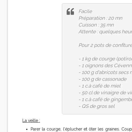
Facile
Préparation : 20 mn
Cuisson : 35 mn
Attente : quelques heu
Pour 2 pots de confiture
- 1 kg de courge (potiro
- 1 oignons des Cévenn
- 100 g d'abricots secs
- 100 g de cassonade
- 1 c.à café de miel
- 50 cl de vinaigre de v
- 1 c.à café de gingemb
- QS de gros sel
La veille :
Parer la courge, l'éplucher et ôter les graines. Cou