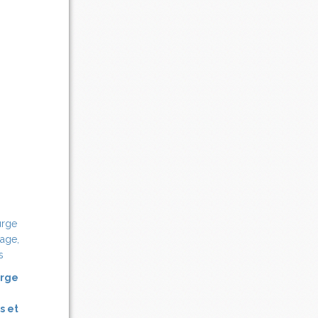
urge
s et