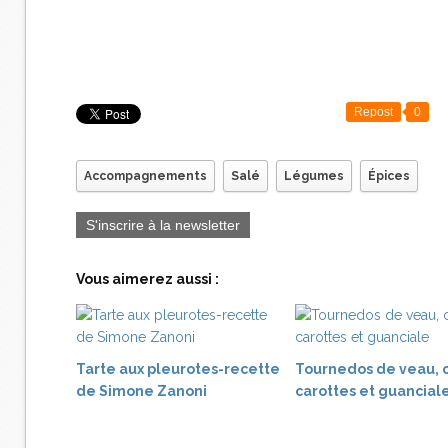
Repost
0
Accompagnements
Salé
Légumes
Épices
S'inscrire à la newsletter
Vous aimerez aussi :
Tarte aux pleurotes-recette
Tournedos de veau, c
de Simone Zanoni
carottes et guancial