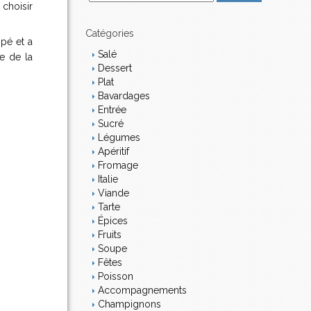
choisir
m
a
i
Catégories
mpé et a
l
Salé
e de la
Dessert
Plat
Bavardages
Entrée
Sucré
Légumes
Apéritif
Fromage
Italie
Viande
Tarte
Épices
Fruits
Soupe
Fêtes
Poisson
Accompagnements
Champignons